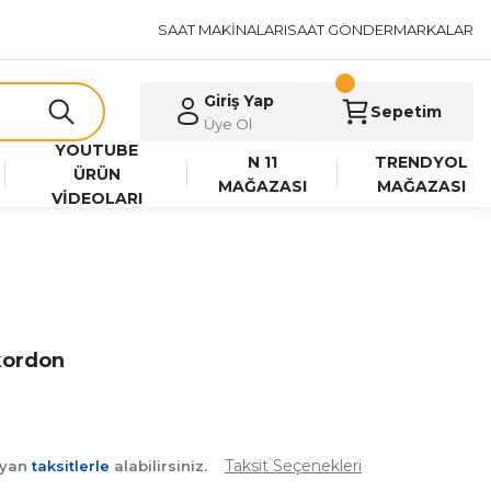
SAAT MAKİNALARI
SAAT GÖNDER
MARKALAR
Giriş Yap
Sepetim
Üye Ol
YOUTUBE
N 11
TRENDYOL
ÜRÜN
MAĞAZASI
MAĞAZASI
VİDEOLARI
 kordon
Taksit Seçenekleri
ayan
taksitlerle
alabilirsiniz.