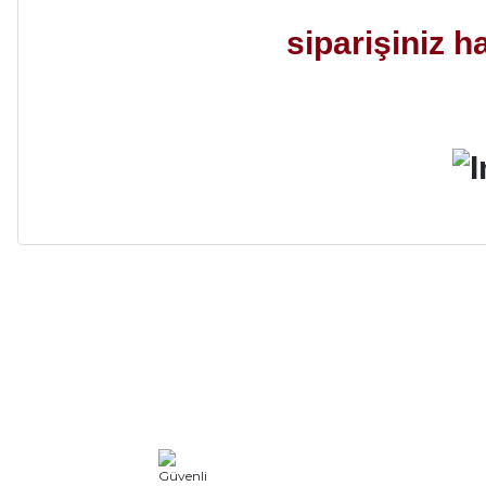
siparişiniz h
Alışveriş sürecim hızlı oldu hem whatsaptan hemde site üstünden çok ya
alışveriş oldu özellikle bekledigimden iyi bir ürün geldi fiyatına göre mü
Serdar Keskin | 19/05/2026
gerçekten çok kaliteil ürün geldi bu kordonu normal dışardan bir saatciy
2,k isterlerdi alacak arkadaşlar ölçülerini doğru belirleyip kaliteyi sor
İsmail yılmaz | 15/05/2026