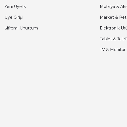
kargo hızlı
Yeni Üyelik
Mobilya & Ak
mehmet yıldız | 19/06/2025
Üye Girişi
Market & Pet
Şifremi Unuttum
Elektronik Ür
seiko astron kordon 7x52
Tablet & Tele
Kamil Uğur | 15/06/2025
TV & Monitör
Merhaba bu saatin kırmızi olani var mı
Abdulhamit Kalaycı | 13/06/2025
Deneyimini Paylaş