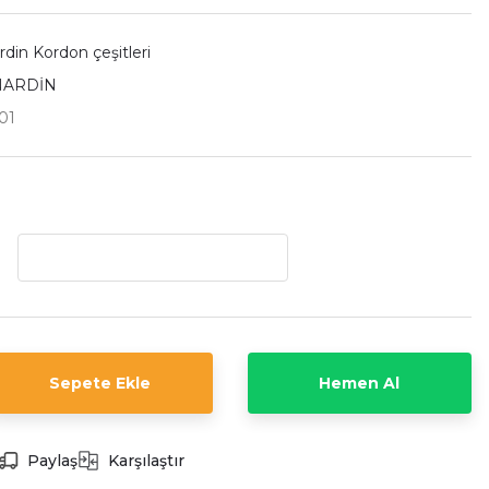
din Kordon çeşitleri
NARDİN
01
Sepete Ekle
Hemen Al
Paylaş
Karşılaştır