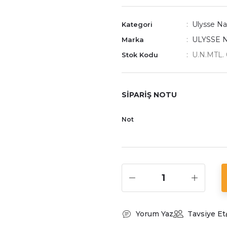
Ulysse Nar
Kategori
ULYSSE 
Marka
U.N.MTL. 
Stok Kodu
SİPARİŞ NOTU
Not
Yorum Yaz
Tavsiye Et