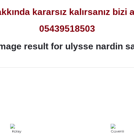
akkında kararsız kalırsanız bizi a
05439518503
rdımcı oldular hızlı ve keyifli bi
tiş kaliteli
Bu ürüne ilk yorumu siz yapın!
Yorum Yaz
e taktırsam işciliği ile birlikte enaz
un etmesin