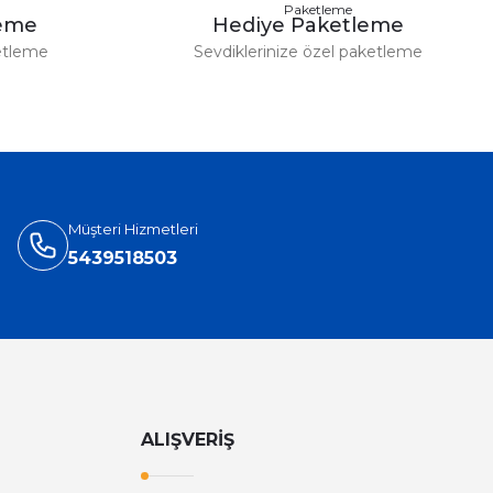
leme
Hediye Paketleme
etleme
Sevdiklerinize özel paketleme
Müşteri Hizmetleri
5439518503
ALIŞVERİŞ