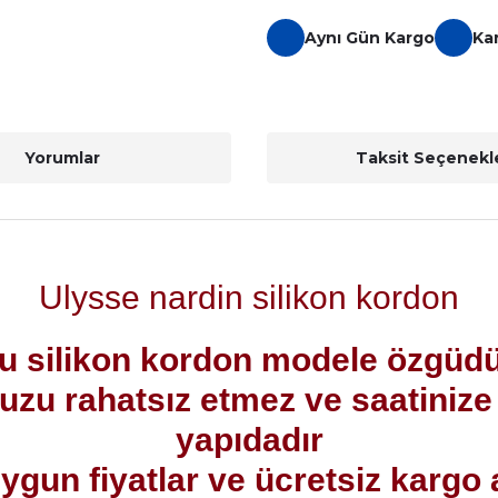
Aynı Gün Kargo
Ka
Yorumlar
Taksit Seçenekle
Ulysse nardin silikon kordon
u silikon kordon modele özgüd
u rahatsız etmez ve saatinize r
yapıdadır
n fiyatlar ve ücretsiz kargo ava