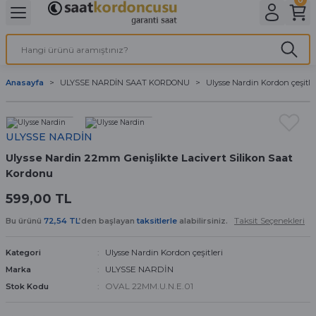
Geri Dön
Geri Dön
Geri Dön
Geri Dön
A & ELEKTİRİK
li ve Cihaz Pilleri
etleri
at Kordon Çeşitleri
AYDINLATMA & ELEKTRİK
Anasayfa
ULYSSE NARDİN SAAT KORDONU
Ulysse Nardin Kordon çeşitle
 ELEKTRİK
İL ÇEŞİTLERİ
aat kordonları
AYDINLATMA
LERİ
İL ÇEŞİTLERİ
t Kordonları
BİLGİSAYAR
ULYSSE NARDİN
Ulysse Nardin 22mm Genişlikte Lacivert Silikon Saat
ESUARLARI
 PİL ÇEŞİTLERİ
aat Kordonu
OFİS MALZEMELERİ
Kordonu
 Örme saat kordonu
599,00 TL
Taksit Seçenekleri
Bu ürünü
72,54 TL
’den başlayan
taksitlerle
alabilirsiniz.
leri
ordonu
Ulysse Nardin Kordon çeşitleri
Kategori
i
i Saat Kordonları
ULYSSE NARDİN
Marka
OVAL 22MM.U.N.E.01
Stok Kodu
eri