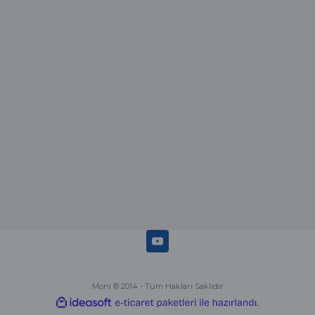
Merhaba bu saatin kırmızi olani var
mı
Abdulhamit Kalaycı | 13/06/2025
Deneyimini Paylaş
Diğer yorumları göster
Moni © 2014 - Tüm Hakları Saklıdır
ideasoft
ile
e-
hazırlandı.
ticaret