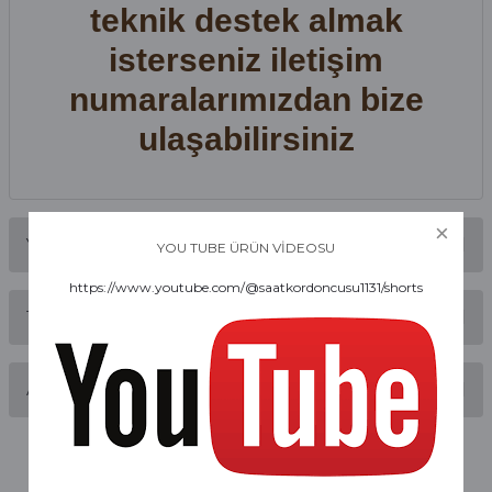
teknik destek almak
isterseniz iletişim
numaralarımızdan bize
ulaşabilirsiniz
Yorumlar
YOU TUBE ÜRÜN VİDEOSU
https://www.youtube.com/@saatkordoncusu1131/shorts
Taksit Seçenekleri
Bu ürüne ilk yorumu siz yapın!
Alışveriş Deneyimi
Yorum Yaz
Alışveriş sürecim hızlı oldu hem
whatsaptan hemde site üstünden çok
yardımcı oldular hızlı ve keyifli bi