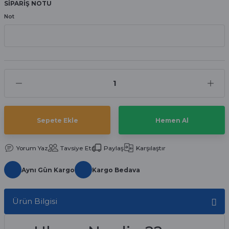
SİPARİŞ NOTU
aat Pili
Not
Sepete Ekle
Hemen Al
Yorum Yaz
Tavsiye Et
Paylaş
Karşılaştır
Aynı Gün Kargo
Kargo Bedava
Ürün Bilgisi