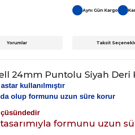
Aynı Gün Kargo
Ka
Yorumlar
Taksit Seçenekle
ell 24mm Puntolu Siyah Deri
 astar kullanılmış
tır
ıda olup formunu uzun süre korur
lçüsündedir
tasarımıyla formunu uzun sü