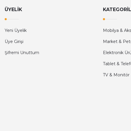
Hızlı ve güvenilir.
ÜYELİK
KATEGORİ
Onur Kerem Öztürk | 28/07/2025
kargo hızlı
Yeni Üyelik
Mobilya & Ak
mehmet yıldız | 19/06/2025
Üye Girişi
Market & Pet
Şifremi Unuttum
Elektronik Ür
seiko astron kordon 7x52
Tablet & Tele
Kamil Uğur | 15/06/2025
TV & Monitör
Merhaba bu saatin kırmızi olani var mı
Abdulhamit Kalaycı | 13/06/2025
Deneyimini Paylaş