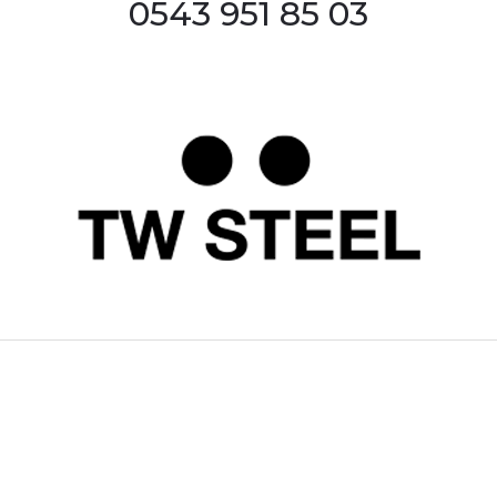
0543 951 85 03
rdımcı oldular hızlı ve keyifli bi
tiş kaliteli
Bu ürüne ilk yorumu siz yapın!
Yorum Yaz