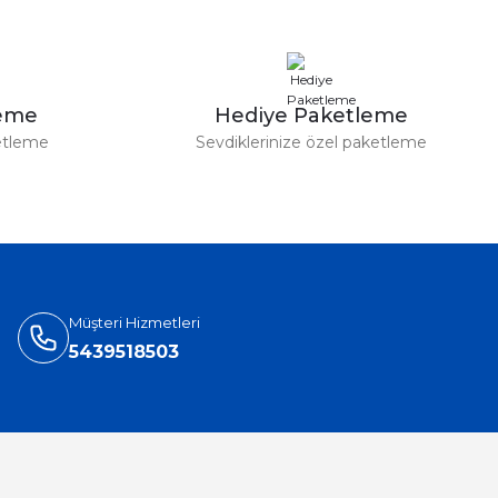
leme
Hediye Paketleme
etleme
Sevdiklerinize özel paketleme
Müşteri Hizmetleri
5439518503