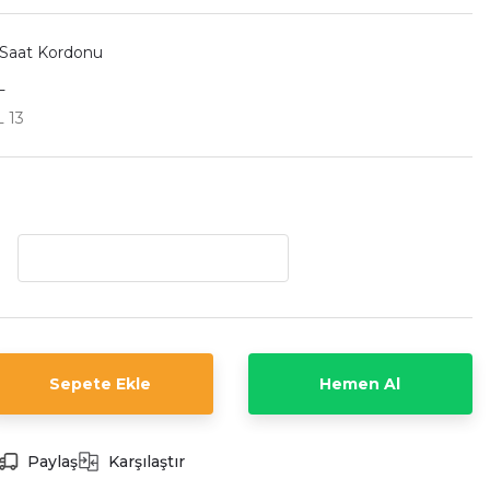
 Saat Kordonu
L
 13
Sepete Ekle
Hemen Al
Paylaş
Karşılaştır