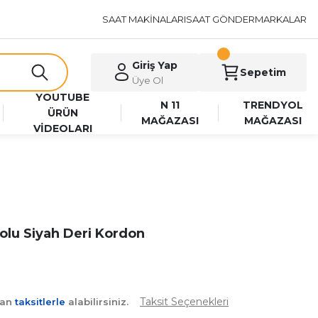
SAAT MAKİNALARI
SAAT GÖNDER
MARKALAR
Giriş Yap
Sepetim
Üye Ol
YOUTUBE
N 11
TRENDYOL
ÜRÜN
MAĞAZASI
MAĞAZASI
VİDEOLARI
lu Siyah Deri Kordon
Taksit Seçenekleri
yan
taksitlerle
alabilirsiniz.