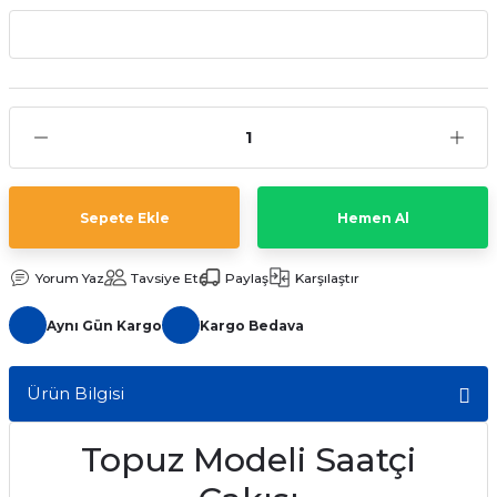
aat Pili
Sepete Ekle
Hemen Al
Yorum Yaz
Tavsiye Et
Paylaş
Karşılaştır
Aynı Gün Kargo
Kargo Bedava
Ürün Bilgisi
Topuz Modeli Saatçi