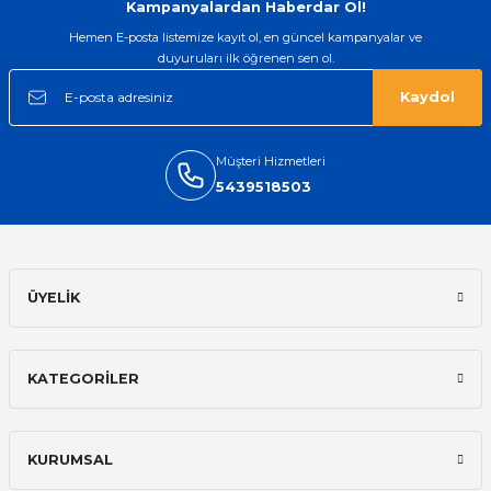
Kampanyalardan Haberdar Ol!
Mehmet Kenan | 18/02/2026
Hemen E-posta listemize kayıt ol, en güncel kampanyalar ve
duyuruları ilk öğrenen sen ol.
Sipariş verdikten 2 gün sonra ulaştı.
Oldukça kaliteli ve şık bir görünümü
Kaydol
var. Çok rahat ve hafif. Bileğimi hiç
rahatsız etmiyor ve tam oturdu.
Dayanıklılığı zaman içinde belli
olacak...
Müşteri Hizmetleri
5439518503
Sinan Tatlicioglu | 30/01/2026
Hızlı kargo, iyi iletişim
E... A... | 11/11/2025
ÜYELİK
İlk defa alışveriş yaptım ve gayet
memnun kaldım
KATEGORİLER
Ali Bilge Ertan | 11/09/2025
Hızlı ve güvenilir.
KURUMSAL
Onur Kerem Öztürk | 28/07/2025