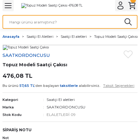
Geri Dön
Geri Dön
Geri Dön
Geri Dön
A & ELEKTİRİK
li ve Cihaz Pilleri
etleri
at Kordon Çeşitleri
AYDINLATMA & ELEKTRİK
Anasayfa
Saatçi El Aletleri
Saatçi El aletleri
Topuz Modeli Saatçi Çakısı
 ELEKTRİK
İL ÇEŞİTLERİ
aat kordonları
AYDINLATMA
SAATKORDONCUSU
LERİ
İL ÇEŞİTLERİ
t Kordonları
BİLGİSAYAR
Topuz Modeli Saatçi Çakısı
ESUARLARI
 PİL ÇEŞİTLERİ
aat Kordonu
OFİS MALZEMELERİ
476,08 TL
Taksit Seçenekleri
Bu ürünü
57,65 TL
’den başlayan
taksitlerle
alabilirsiniz.
 Örme saat kordonu
Saatçi El aletleri
Kategori
leri
ordonu
SAATKORDONCUSU
Marka
ELALETLERİ 09
Stok Kodu
i
i Saat Kordonları
SİPARİŞ NOTU
eri
Not