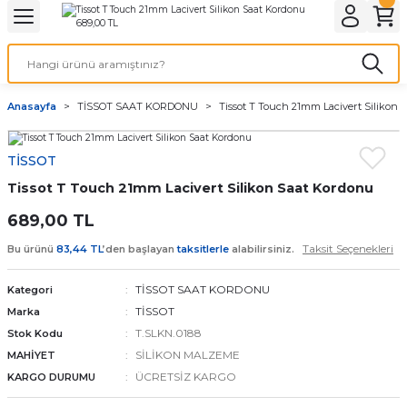
Geri Dön
Geri Dön
Geri Dön
Geri Dön
A & ELEKTİRİK
li ve Cihaz Pilleri
etleri
at Kordon Çeşitleri
AYDINLATMA & ELEKTRİK
Anasayfa
TİSSOT SAAT KORDONU
Tissot T Touch 21mm Lacivert Silikon 
 ELEKTRİK
İL ÇEŞİTLERİ
aat kordonları
AYDINLATMA
TİSSOT
LERİ
İL ÇEŞİTLERİ
t Kordonları
BİLGİSAYAR
Tissot T Touch 21mm Lacivert Silikon Saat Kordonu
ESUARLARI
 PİL ÇEŞİTLERİ
aat Kordonu
OFİS MALZEMELERİ
689,00 TL
Taksit Seçenekleri
Bu ürünü
83,44 TL
’den başlayan
taksitlerle
alabilirsiniz.
 Örme saat kordonu
TİSSOT SAAT KORDONU
Kategori
leri
ordonu
TİSSOT
Marka
T.SLKN.0188
Stok Kodu
i
i Saat Kordonları
SİLİKON MALZEME
MAHİYET
ÜCRETSİZ KARGO
KARGO DURUMU
eri