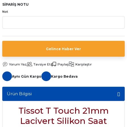
SİPARİŞ NOTU
aat Pili
Not
Gelince Haber Ver
Yorum Yaz
Tavsiye Et
Paylaş
Karşılaştır
Aynı Gün Kargo
Kargo Bedava
Ürün Bilgisi
Tissot T Touch 21mm
Lacivert Silikon Saat