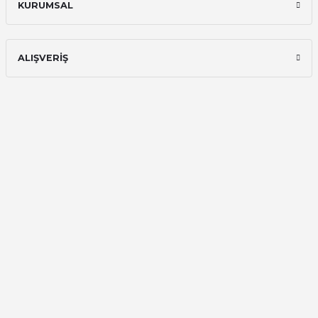
KURUMSAL
Hızlı ve güvenilir.
Onur Kerem Öztürk | 28/07/2025
ALIŞVERİŞ
kargo hızlı
mehmet yıldız | 19/06/2025
seiko astron kordon 7x52
Kamil Uğur | 15/06/2025
Merhaba bu saatin kırmızi olani var
mı
Abdulhamit Kalaycı | 13/06/2025
Deneyimini Paylaş
Diğer yorumları göster