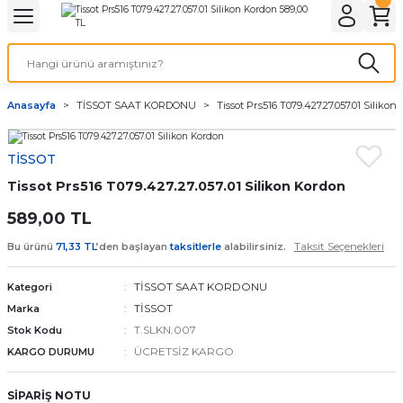
Geri Dön
Geri Dön
Geri Dön
Geri Dön
A & ELEKTİRİK
li ve Cihaz Pilleri
etleri
at Kordon Çeşitleri
AYDINLATMA & ELEKTRİK
Anasayfa
TİSSOT SAAT KORDONU
Tissot Prs516 T079.427.27.057.01 Silikon
 ELEKTRİK
İL ÇEŞİTLERİ
aat kordonları
AYDINLATMA
TİSSOT
LERİ
İL ÇEŞİTLERİ
t Kordonları
BİLGİSAYAR
Tissot Prs516 T079.427.27.057.01 Silikon Kordon
ESUARLARI
 PİL ÇEŞİTLERİ
aat Kordonu
OFİS MALZEMELERİ
589,00 TL
Taksit Seçenekleri
Bu ürünü
71,33 TL
’den başlayan
taksitlerle
alabilirsiniz.
 Örme saat kordonu
TİSSOT SAAT KORDONU
Kategori
leri
ordonu
TİSSOT
Marka
T.SLKN.007
Stok Kodu
i
i Saat Kordonları
ÜCRETSİZ KARGO
KARGO DURUMU
eri
SİPARİŞ NOTU