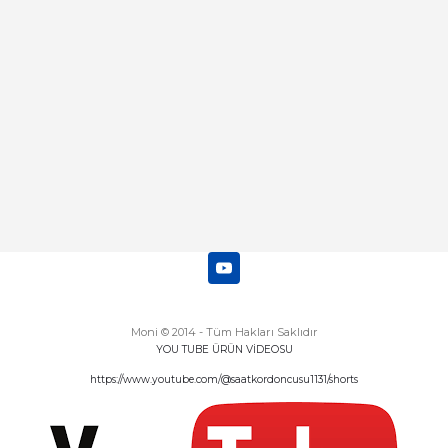
Abdulhamit Kalaycı | 13/06/2025
Deneyimini Paylaş
Diğer yorumları göster
Moni © 2014 - Tüm Hakları Saklıdır
YOU TUBE ÜRÜN VİDEOSU
https://www.youtube.com/@saatkordoncusu1131/shorts