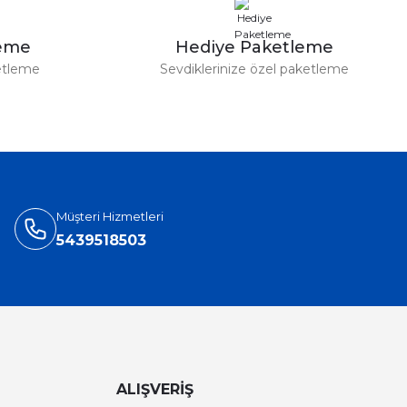
leme
Hediye Paketleme
etleme
Sevdiklerinize özel paketleme
Müşteri Hizmetleri
5439518503
ALIŞVERİŞ