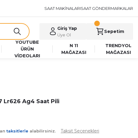
SAAT MAKİNALARI
SAAT GÖNDER
MARKALAR
Giriş Yap
Sepetim
Üye Ol
YOUTUBE
N 11
TRENDYOL
ÜRÜN
MAĞAZASI
MAĞAZASI
VİDEOLARI
 Lr626 Ag4 Saat Pili
Taksit Seçenekleri
yan
taksitlerle
alabilirsiniz.