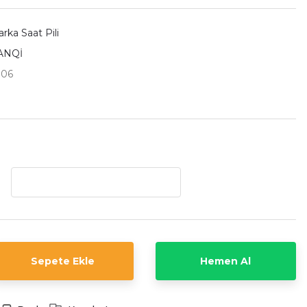
rka Saat Pili
ANQİ
06
Sepete Ekle
Hemen Al