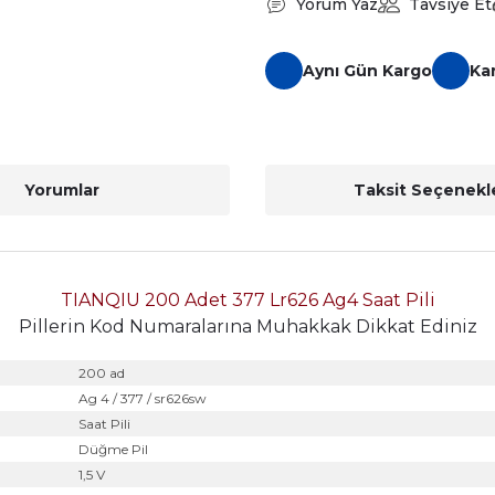
Yorum Yaz
Tavsiye Et
Aynı Gün Kargo
Ka
Yorumlar
Taksit Seçenekle
TIANQIU 200 Adet 377 Lr626 Ag4 Saat Pili
Pillerin Kod Numaralarına Muhakkak Dikkat Ediniz
200 ad
Ag 4 / 377 / sr626sw
Saat Pili
Düğme Pil
1,5 V