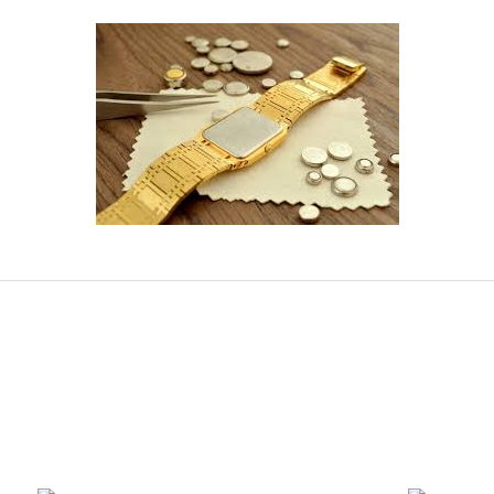
rdımcı oldular hızlı ve keyifli bi
tiş kaliteli
Bu ürüne ilk yorumu siz yapın!
Yorum Yaz
e taktırsam işciliği ile birlikte enaz
un etmesin