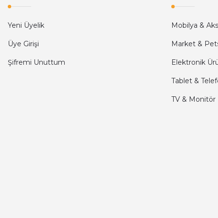
kargo hızlı
Yeni Üyelik
Mobilya & Ak
mehmet yıldız | 19/06/2025
Üye Girişi
Market & Pet
Şifremi Unuttum
Elektronik Ür
seiko astron kordon 7x52
Tablet & Tele
Kamil Uğur | 15/06/2025
TV & Monitör
Merhaba bu saatin kırmızi olani var mı
Abdulhamit Kalaycı | 13/06/2025
Deneyimini Paylaş