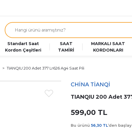
Standart Saat
SAAT
MARKALI SAAT
Kordon Çeşitleri
TAMİRİ
KORDONLARI
TIANQIU 200 Adet 377 Lr626 Ag4 Saat Pili
CHİNA TİANQİ
TIANQIU 200 Adet 377
599,00 TL
Bu ürünü
56,30 TL
’den başla