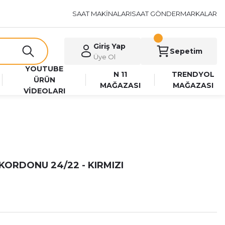
SAAT MAKİNALARI
SAAT GÖNDER
MARKALAR
Giriş Yap
Sepetim
Üye Ol
YOUTUBE
N 11
TRENDYOL
ÜRÜN
MAĞAZASI
MAĞAZASI
VİDEOLARI
KORDONU 24/22 - KIRMIZI