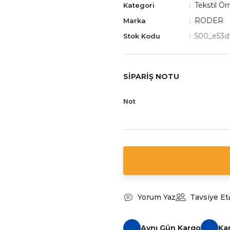
Tekstil Ö
Kategori
RODER
Marka
500_e53d
Stok Kodu
SİPARİŞ NOTU
Not
Yorum Yaz
Tavsiye Et
Aynı Gün Kargo
Ka