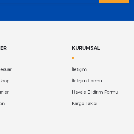
LER
KURUMSAL
sesuar
İletişim
shop
İletişim Formu
ünler
Havale Bildirim Formu
fon
Kargo Takibi