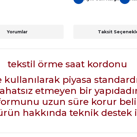
Yorumlar
Taksit Seçenekle
tekstil örme saat kordonu
me kullanılarak piyasa standard
rahatsız etmeyen bir yapıdadır
formunu uzun süre korur beli
ün hakkında teknik destek içi