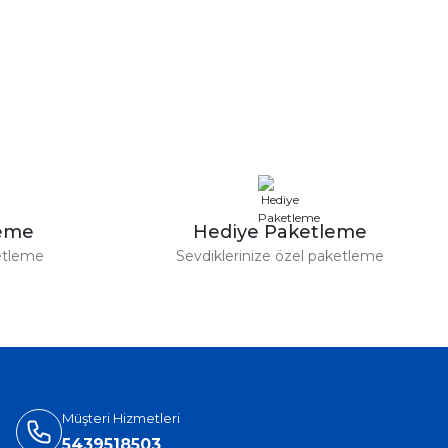
leme
Hediye Paketleme
etleme
Sevdiklerinize özel paketleme
Müşteri Hizmetleri
5439518503