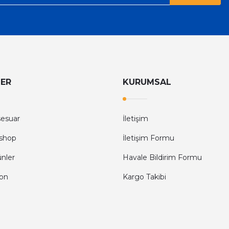
LER
KURUMSAL
sesuar
İletişim
shop
İletişim Formu
ünler
Havale Bildirim Formu
fon
Kargo Takibi