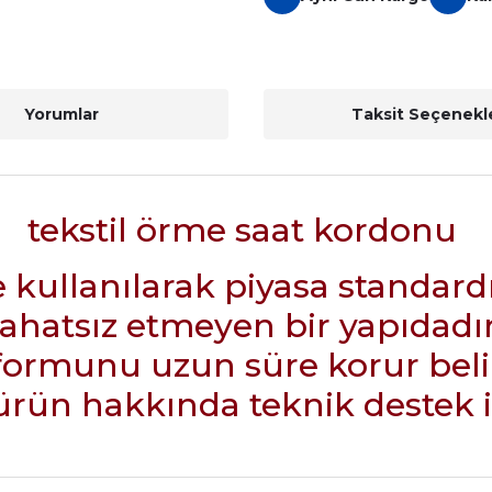
Yorumlar
Taksit Seçenekle
tekstil örme saat kordonu
me kullanılarak piyasa standard
rahatsız etmeyen bir yapıdadır
formunu uzun süre korur beli
ün hakkında teknik destek içi