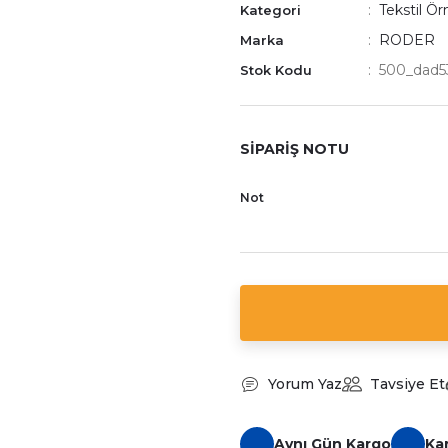
Tekstil Ö
Kategori
RODER
Marka
500_dad5
Stok Kodu
SİPARİŞ NOTU
Not
Yorum Yaz
Tavsiye Et
Aynı Gün Kargo
Ka