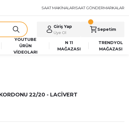
SAAT MAKİNALARI
SAAT GÖNDER
MARKALAR
Giriş Yap
Sepetim
Üye Ol
YOUTUBE
N 11
TRENDYOL
ÜRÜN
MAĞAZASI
MAĞAZASI
VİDEOLARI
KORDONU 22/20 - LACİVERT