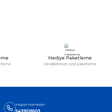
leme
Hediye Paketleme
etleme
Sevdiklerinize özel paketleme
Müşteri Hizmetleri
5439518503