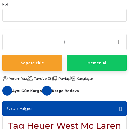
Not
aat Pili
Sepete Ekle
Hemen Al
Yorum Yaz
Tavsiye Et
Paylaş
Karşılaştır
Aynı Gün Kargo
Kargo Bedava
Ürün Bilgisi
Tag Heuer West Mc Laren