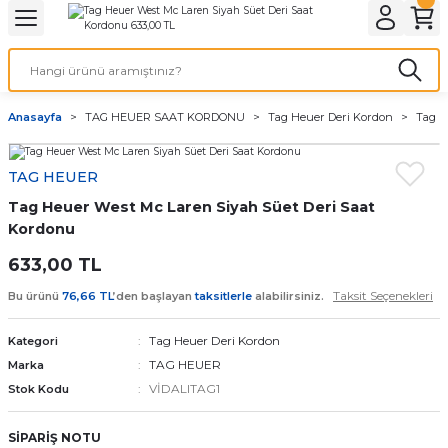
Geri Dön
Geri Dön
Geri Dön
Geri Dön
A & ELEKTİRİK
li ve Cihaz Pilleri
etleri
at Kordon Çeşitleri
AYDINLATMA & ELEKTRİK
Anasayfa
TAG HEUER SAAT KORDONU
Tag Heuer Deri Kordon
Tag H
 ELEKTRİK
İL ÇEŞİTLERİ
aat kordonları
AYDINLATMA
TAG HEUER
LERİ
İL ÇEŞİTLERİ
t Kordonları
BİLGİSAYAR
Tag Heuer West Mc Laren Siyah Süet Deri Saat
ESUARLARI
 PİL ÇEŞİTLERİ
aat Kordonu
OFİS MALZEMELERİ
Kordonu
633,00 TL
 Örme saat kordonu
Taksit Seçenekleri
Bu ürünü
76,66 TL
’den başlayan
taksitlerle
alabilirsiniz.
leri
ordonu
Tag Heuer Deri Kordon
Kategori
TAG HEUER
Marka
i
i Saat Kordonları
VİDALITAG1
Stok Kodu
eri
SİPARİŞ NOTU