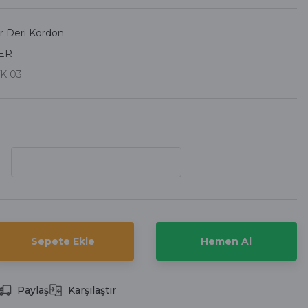
r Deri Kordon
ER
K 03
Sepete Ekle
Hemen Al
Paylaş
Karşılaştır