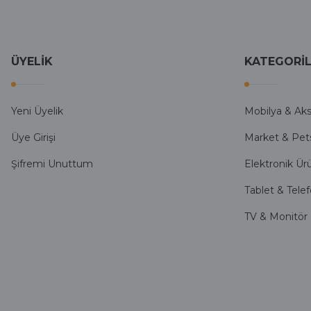
Ali Bilge Ertan | 11/09/2025
Hızlı ve güvenilir.
ÜYELİK
KATEGORİ
Onur Kerem Öztürk | 28/07/2025
kargo hızlı
Yeni Üyelik
Mobilya & Ak
mehmet yıldız | 19/06/2025
Üye Girişi
Market & Pet
Şifremi Unuttum
Elektronik Ür
seiko astron kordon 7x52
Tablet & Tele
Kamil Uğur | 15/06/2025
TV & Monitör
Merhaba bu saatin kırmızi olani var mı
Abdulhamit Kalaycı | 13/06/2025
Deneyimini Paylaş