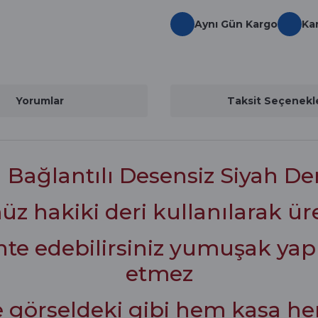
Aynı Gün Kargo
Ka
Yorumlar
Taksit Seçenekle
 Bağlantılı Desensiz Siyah De
 hakiki deri kullanılarak üre
nte edebilirsiniz yumuşak yap
etmez
görseldeki gibi hem kasa hem