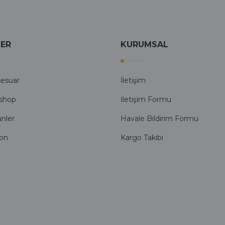
LER
KURUMSAL
sesuar
İletişim
shop
İletişim Formu
ünler
Havale Bildirim Formu
fon
Kargo Takibi