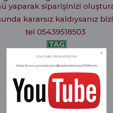
yaparak siparişinizi oluştura
unda kararsız kaldıysanız bizi 
tel 05439518503
YOU TUBE ÜRÜN VİDEOSU
https://www.youtube.com/@saatkordoncusu1131/shorts
rdımcı oldular hızlı ve keyifli bi
tiş kaliteli
Bu ürüne ilk yorumu siz yapın!