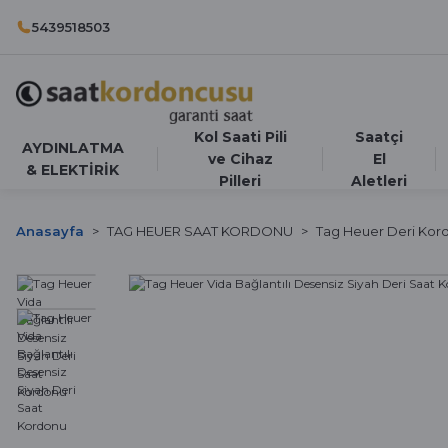
5439518503
Kol Saati Pili
Saatçi
AYDINLATMA
ve Cihaz
El
& ELEKTİRİK
Pilleri
Aletleri
Anasayfa
TAG HEUER SAAT KORDONU
Tag Heuer Deri Kor