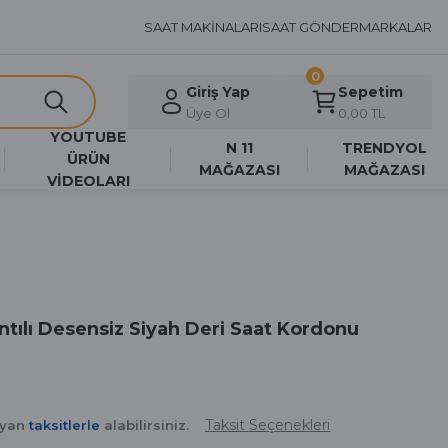
SAAT MAKİNALARI
SAAT GÖNDER
MARKALAR
0
Giriş Yap
Sepetim
Üye Ol
0,00 TL
YOUTUBE
N 11
TRENDYOL
ÜRÜN
MAĞAZASI
MAĞAZASI
VİDEOLARI
tılı Desensiz Siyah Deri Saat Kordonu
Taksit Seçenekleri
ayan
taksitlerle
alabilirsiniz.