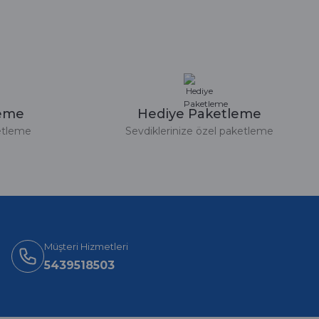
leme
Hediye Paketleme
etleme
Sevdiklerinize özel paketleme
Müşteri Hizmetleri
5439518503