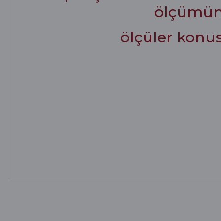
ölçümünü 
ölçüler konus
Alışveriş sürecim hızlı oldu hem whatsaptan hemde site üstünden çok ya
alışveriş oldu özellikle bekledigimden iyi bir ürün geldi fiyatına göre mü