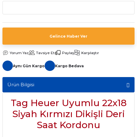
aat Pili
Gelince Haber Ver
Yorum Yaz
Tavsiye Et
Paylaş
Karşılaştır
Aynı Gün Kargo
Kargo Bedava
Ürün Bilgisi
Tag Heuer Uyumlu 22x18
Siyah Kırmızı Dikişli Deri
Saat Kordonu