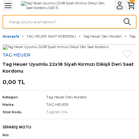
Geri Dön
Geri Dön
Geri Dön
Geri Dön
A & ELEKTİRİK
li ve Cihaz Pilleri
etleri
at Kordon Çeşitleri
AYDINLATMA & ELEKTRİK
Anasayfa
TAG HEUER SAAT KORDONU
Tag Heuer Deri Kordon
Tag H
 ELEKTRİK
İL ÇEŞİTLERİ
aat kordonları
AYDINLATMA
TAG HEUER
LERİ
İL ÇEŞİTLERİ
t Kordonları
BİLGİSAYAR
Tag Heuer Uyumlu 22x18 Siyah Kırmızı Dikişli Deri Saat
ESUARLARI
 PİL ÇEŞİTLERİ
aat Kordonu
OFİS MALZEMELERİ
Kordonu
0,00 TL
 Örme saat kordonu
Tag Heuer Deri Kordon
Kategori
leri
ordonu
TAG HEUER
Marka
TagDeri 014
Stok Kodu
i
i Saat Kordonları
SİPARİŞ NOTU
eri
Not