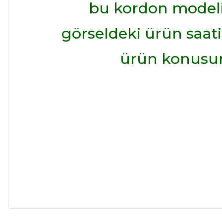
bu kordon model
görseldeki ürün saatini
ürün konusund