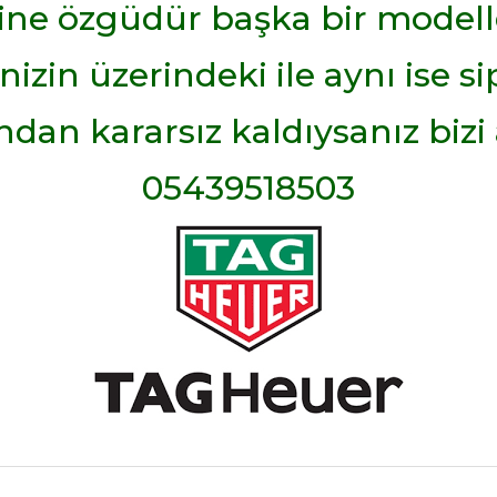
ine özgüdür başka bir model
zin üzerindeki ile aynı ise sip
an kararsız kaldıysanız bizi a
05439518503