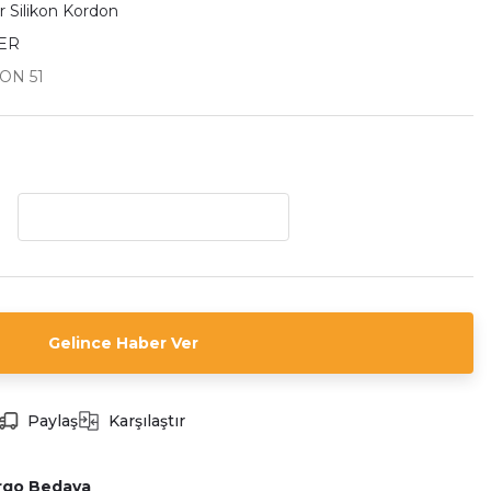
 Silikon Kordon
ER
KON 51
Gelince Haber Ver
Paylaş
Karşılaştır
rgo Bedava