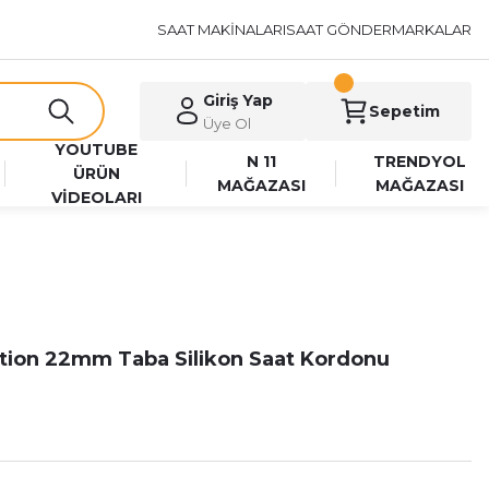
SAAT MAKİNALARI
SAAT GÖNDER
MARKALAR
Giriş Yap
Sepetim
Üye Ol
YOUTUBE
N 11
TRENDYOL
ÜRÜN
MAĞAZASI
MAĞAZASI
VİDEOLARI
tion 22mm Taba Silikon Saat Kordonu