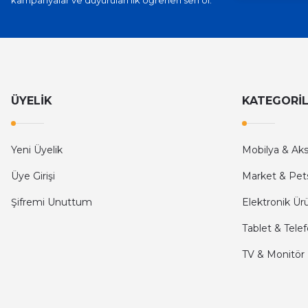
kampanyalar ve duyuruları ilk öğrenen sen ol.
İlk defa alışveriş yaptım ve gayet memnun kaldım
Ali Bilge Ertan | 11/09/2025
Hızlı ve güvenilir.
ÜYELİK
KATEGORİ
Onur Kerem Öztürk | 28/07/2025
kargo hızlı
Yeni Üyelik
Mobilya & Ak
mehmet yıldız | 19/06/2025
Üye Girişi
Market & Pet
Şifremi Unuttum
Elektronik Ür
seiko astron kordon 7x52
Tablet & Tele
Kamil Uğur | 15/06/2025
TV & Monitör
Merhaba bu saatin kırmızi olani var mı
Abdulhamit Kalaycı | 13/06/2025