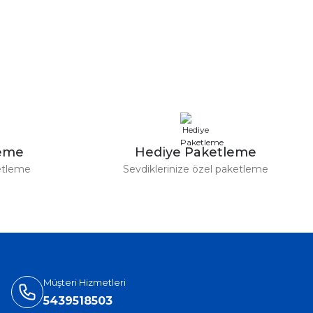
leme
Hediye Paketleme
etleme
Sevdiklerinize özel paketleme
Müşteri Hizmetleri
5439518503