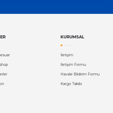
LER
KURUMSAL
sesuar
İletişim
shop
İletişim Formu
ünler
Havale Bildirim Formu
fon
Kargo Takibi