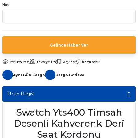
Not
aat Pili
Gelince Haber Ver
Yorum Yaz
Tavsiye Et
Paylaş
Karşılaştır
Aynı Gün Kargo
Kargo Bedava
Ürün Bilgisi
Swatch Yts400 Timsah
Desenli Kahverenk Deri
Saat Kordonu