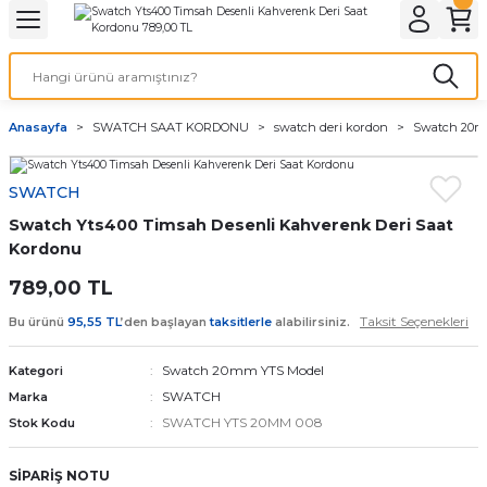
Geri Dön
Geri Dön
Geri Dön
Geri Dön
A & ELEKTİRİK
li ve Cihaz Pilleri
etleri
at Kordon Çeşitleri
AYDINLATMA & ELEKTRİK
Anasayfa
SWATCH SAAT KORDONU
swatch deri kordon
Swatch 20m
 ELEKTRİK
İL ÇEŞİTLERİ
aat kordonları
AYDINLATMA
SWATCH
LERİ
İL ÇEŞİTLERİ
t Kordonları
BİLGİSAYAR
Swatch Yts400 Timsah Desenli Kahverenk Deri Saat
ESUARLARI
 PİL ÇEŞİTLERİ
aat Kordonu
OFİS MALZEMELERİ
Kordonu
789,00 TL
 Örme saat kordonu
Taksit Seçenekleri
Bu ürünü
95,55 TL
’den başlayan
taksitlerle
alabilirsiniz.
leri
ordonu
Swatch 20mm YTS Model
Kategori
SWATCH
Marka
i
i Saat Kordonları
SWATCH YTS 20MM 008
Stok Kodu
eri
SİPARİŞ NOTU