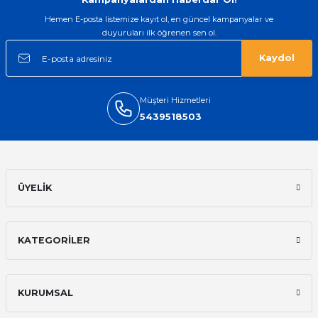
Mehmet Kenan | 18/02/2026
Hemen E-posta listemize kayıt ol, en güncel kampanyalar ve
SWATCH
duyuruları ilk öğrenen sen ol.
Swatch Ytb400 baskı desenli Deri Kordon
Sipariş verdikten 2 gün sonra ulaştı.
Oldukça kaliteli ve şık bir görünümü
Kaydol
var. Çok rahat ve hafif. Bileğimi hiç
rahatsız etmiyor ve tam oturdu.
Dayanıklılığı zaman içinde belli
789,00 TL
olacak...
Müşteri Hizmetleri
5439518503
Sinan Tatlicioglu | 30/01/2026
SWATCH
Swatch ytg400 Kahverenk Deri Saat Kordonu
Hızlı kargo, iyi iletişim
E... A... | 11/11/2025
ÜYELİK
789,00 TL
İlk defa alışveriş yaptım ve gayet
memnun kaldım
KATEGORİLER
Ali Bilge Ertan | 11/09/2025
Hızlı ve güvenilir.
KURUMSAL
Onur Kerem Öztürk | 28/07/2025