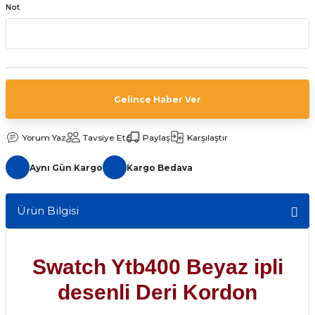
Not
aat Pili
Gelince Haber Ver
Yorum Yaz
Tavsiye Et
Paylaş
Karşılaştır
Aynı Gün Kargo
Kargo Bedava
Ürün Bilgisi
Swatch Ytb400 Beyaz ipli
desenli Deri Kordon