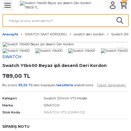
Geri Dön
Geri Dön
Geri Dön
Geri Dön
A & ELEKTİRİK
li ve Cihaz Pilleri
etleri
at Kordon Çeşitleri
AYDINLATMA & ELEKTRİK
Anasayfa
SWATCH SAAT KORDONU
swatch deri kordon
Swatch 20m
 ELEKTRİK
İL ÇEŞİTLERİ
aat kordonları
AYDINLATMA
LERİ
İL ÇEŞİTLERİ
t Kordonları
BİLGİSAYAR
SWATCH
Swatch Ytb400 Beyaz ipli desenli Deri Kordon
ESUARLARI
 PİL ÇEŞİTLERİ
aat Kordonu
OFİS MALZEMELERİ
789,00 TL
 Örme saat kordonu
Taksit Seçenekleri
Bu ürünü
95,55 TL
’den başlayan
taksitlerle
alabilirsiniz.
leri
ordonu
Swatch 20mm YTS Model
Kategori
SWATCH
Marka
i
i Saat Kordonları
SWATCH YTS 20MM 012
Stok Kodu
eri
SİPARİŞ NOTU