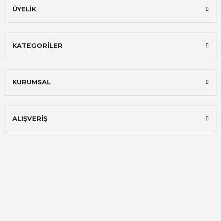
ÜYELİK
kargo hızlı
mehmet yıldız | 19/06/2025
KATEGORİLER
seiko astron kordon 7x52
Kamil Uğur | 15/06/2025
KURUMSAL
Merhaba bu saatin kırmızi olani var
mı
ALIŞVERİŞ
Abdulhamit Kalaycı | 13/06/2025
Deneyimini Paylaş
Diğer yorumları göster