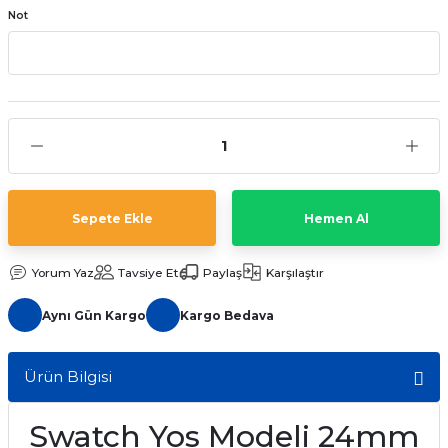
Not
aat Pili
Sepete Ekle
Hemen Al
Yorum Yaz
Tavsiye Et
Paylaş
Karşılaştır
Aynı Gün Kargo
Kargo Bedava
Ürün Bilgisi
Swatch Yos Modeli 24mm