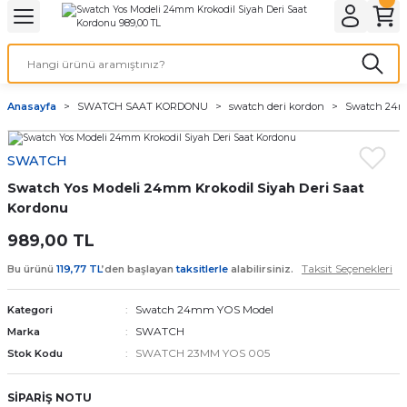
Geri Dön
Geri Dön
Geri Dön
Geri Dön
A & ELEKTİRİK
li ve Cihaz Pilleri
etleri
at Kordon Çeşitleri
AYDINLATMA & ELEKTRİK
Anasayfa
SWATCH SAAT KORDONU
swatch deri kordon
Swatch 24m
 ELEKTRİK
İL ÇEŞİTLERİ
aat kordonları
AYDINLATMA
SWATCH
LERİ
İL ÇEŞİTLERİ
t Kordonları
BİLGİSAYAR
Swatch Yos Modeli 24mm Krokodil Siyah Deri Saat
ESUARLARI
 PİL ÇEŞİTLERİ
aat Kordonu
OFİS MALZEMELERİ
Kordonu
989,00 TL
 Örme saat kordonu
Taksit Seçenekleri
Bu ürünü
119,77 TL
’den başlayan
taksitlerle
alabilirsiniz.
leri
ordonu
Swatch 24mm YOS Model
Kategori
SWATCH
Marka
i
i Saat Kordonları
SWATCH 23MM YOS 005
Stok Kodu
eri
SİPARİŞ NOTU