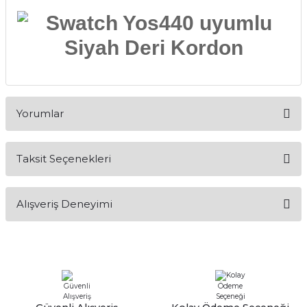
Yorumlar
Taksit Seçenekleri
Bu ürüne ilk yorumu siz yapın!
Alışveriş Deneyimi
Yorum Yaz
Alışveriş sürecim hızlı oldu hem
whatsaptan hemde site üstünden çok
yardımcı oldular hızlı ve keyifli bi
alışveriş oldu özellikle bekledigimden
iyi bir ürün geldi fiyatına göre mütiş
kaliteli