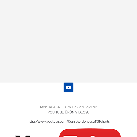
Abdulhamit Kalaycı | 13/06/2025
Deneyimini Paylaş
Diğer yorumları göster
Moni © 2014 - Tüm Hakları Saklıdır
YOU TUBE ÜRÜN VİDEOSU
https://www.youtube.com/@saatkordoncusu1131/shorts