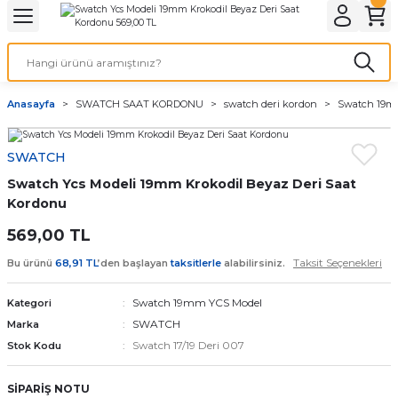
Geri Dön
Geri Dön
Geri Dön
Geri Dön
A & ELEKTİRİK
li ve Cihaz Pilleri
etleri
at Kordon Çeşitleri
AYDINLATMA & ELEKTRİK
Anasayfa
SWATCH SAAT KORDONU
swatch deri kordon
Swatch 19m
 ELEKTRİK
İL ÇEŞİTLERİ
aat kordonları
AYDINLATMA
SWATCH
LERİ
İL ÇEŞİTLERİ
t Kordonları
BİLGİSAYAR
Swatch Ycs Modeli 19mm Krokodil Beyaz Deri Saat
ESUARLARI
 PİL ÇEŞİTLERİ
aat Kordonu
OFİS MALZEMELERİ
Kordonu
569,00 TL
 Örme saat kordonu
Taksit Seçenekleri
Bu ürünü
68,91 TL
’den başlayan
taksitlerle
alabilirsiniz.
leri
ordonu
Swatch 19mm YCS Model
Kategori
SWATCH
Marka
i
i Saat Kordonları
Swatch 17/19 Deri 007
Stok Kodu
eri
SİPARİŞ NOTU