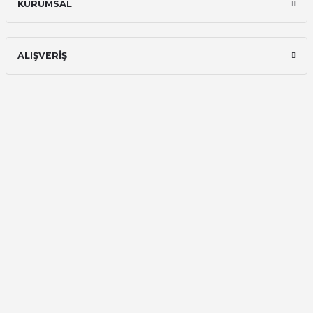
KURUMSAL
Hızlı ve güvenilir.
Onur Kerem Öztürk | 28/07/2025
ALIŞVERİŞ
kargo hızlı
mehmet yıldız | 19/06/2025
seiko astron kordon 7x52
Kamil Uğur | 15/06/2025
Merhaba bu saatin kırmızi olani var
mı
Abdulhamit Kalaycı | 13/06/2025
Deneyimini Paylaş
Diğer yorumları göster