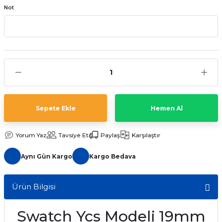
Not
aat Pili
Sepete Ekle
Hemen Al
Yorum Yaz
Tavsiye Et
Paylaş
Karşılaştır
Aynı Gün Kargo
Kargo Bedava
Ürün Bilgisi
Swatch Ycs Modeli 19mm