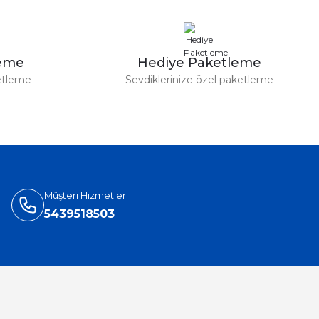
leme
Hediye Paketleme
etleme
Sevdiklerinize özel paketleme
Müşteri Hizmetleri
5439518503