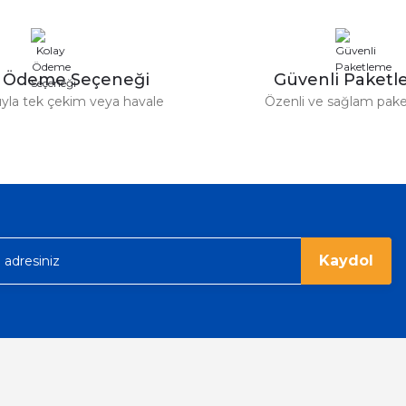
un etmesin
y Ödeme Seçeneği
Güvenli Paket
r saatimede tam oldu
tıyla tek çekim veya havale
Özenli ve sağlam pak
ümü var. Çok rahat ve hafif. Bileğimi
acak...
Kaydol