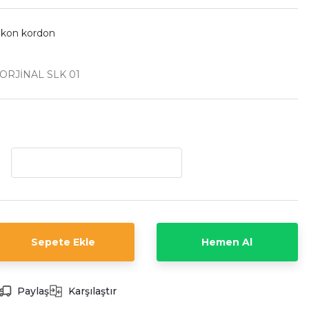
likon kordon
ORJİNAL SLK 01
Sepete Ekle
Hemen Al
Paylaş
Karşılaştır