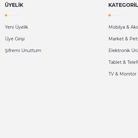
Hızlı ve güvenilir.
ÜYELİK
KATEGORİ
Onur Kerem Öztürk | 28/07/2025
kargo hızlı
Yeni Üyelik
Mobilya & Ak
mehmet yıldız | 19/06/2025
Üye Girişi
Market & Pet
Şifremi Unuttum
Elektronik Ür
seiko astron kordon 7x52
Tablet & Tele
Kamil Uğur | 15/06/2025
TV & Monitör
Merhaba bu saatin kırmızi olani var mı
Abdulhamit Kalaycı | 13/06/2025
Deneyimini Paylaş