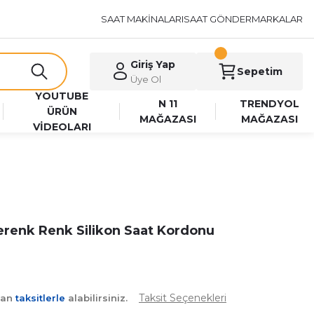
SAAT MAKİNALARI
SAAT GÖNDER
MARKALAR
Giriş Yap
Sepetim
Üye Ol
YOUTUBE
N 11
TRENDYOL
ÜRÜN
MAĞAZASI
MAĞAZASI
VİDEOLARI
renk Renk Silikon Saat Kordonu
Taksit Seçenekleri
yan
taksitlerle
alabilirsiniz.