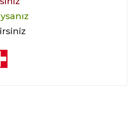
siniz
ysanız
rsiniz