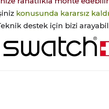
nize rahatlıkla monte edebilir
şiniz
konusunda kararsız kaldı
k destek için bizi arayabili
rdımcı oldular hızlı ve keyifli bi
tiş kaliteli
Bu ürüne ilk yorumu siz yapın!
Yorum Yaz
e taktırsam işciliği ile birlikte enaz