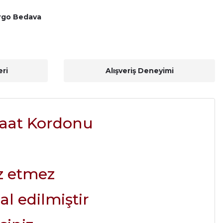
rgo Bedava
ri
Alışveriş Deneyimi
Saat Kordonu
z etmez
al edilmiştir