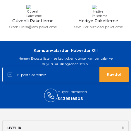
taktırsam işciliği ile birlikte enaz 2,k
isterlerdi alacak arkadaşlar ölçülerini
doğru belirleyip kaliteyi sorun
etmesin
Güvenli Paketleme
Hediye Paketleme
İsmail yılmaz | 15/05/2026
Özenli ve sağlam paketleme
Sevdiklerinize özel paketleme
Swatch yos Model saatime aldim
arayip teyit aldiktan sonra yolladılar
saatimede tam oldu
Kampanyalardan Haberdar Ol!
Mehmet Kenan | 18/02/2026
Hemen E-posta listemize kayıt ol, en güncel kampanyalar ve
duyuruları ilk öğrenen sen ol.
Sipariş verdikten 2 gün sonra ulaştı.
Oldukça kaliteli ve şık bir görünümü
Kaydol
var. Çok rahat ve hafif. Bileğimi hiç
rahatsız etmiyor ve tam oturdu.
Dayanıklılığı zaman içinde belli
olacak...
Müşteri Hizmetleri
5439518503
Sinan Tatlicioglu | 30/01/2026
Hızlı kargo, iyi iletişim
E... A... | 11/11/2025
ÜYELİK