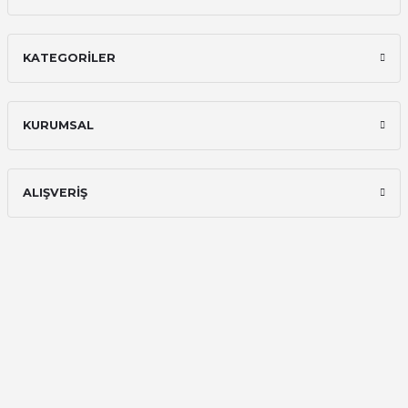
İlk defa alışveriş yaptım ve gayet
memnun kaldım
KATEGORİLER
Ali Bilge Ertan | 11/09/2025
Hızlı ve güvenilir.
KURUMSAL
Onur Kerem Öztürk | 28/07/2025
kargo hızlı
ALIŞVERİŞ
mehmet yıldız | 19/06/2025
seiko astron kordon 7x52
Kamil Uğur | 15/06/2025
Merhaba bu saatin kırmızi olani var
mı
Abdulhamit Kalaycı | 13/06/2025