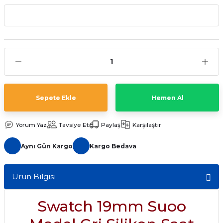
aat Pili
Sepete Ekle
Hemen Al
Yorum Yaz
Tavsiye Et
Paylaş
Karşılaştır
Aynı Gün Kargo
Kargo Bedava
Ürün Bilgisi
Swatch 19mm Suoo