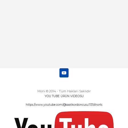
Deneyimini Paylaş
Diğer yorumları göster
Moni © 2014 - Tüm Hakları Saklıdır
YOU TUBE ÜRÜN VİDEOSU
https://www.youtube.com/@saatkordoncusu1131/shorts