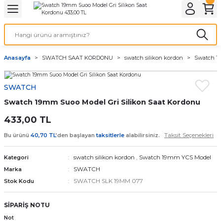
Geri Dön
Geri Dön
Geri Dön
Geri Dön
A & ELEKTİRİK
li ve Cihaz Pilleri
etleri
at Kordon Çeşitleri
AYDINLATMA & ELEKTRİK
Anasayfa
SWATCH SAAT KORDONU
swatch silikon kordon
Swatch 19
 ELEKTRİK
İL ÇEŞİTLERİ
aat kordonları
AYDINLATMA
SWATCH
LERİ
İL ÇEŞİTLERİ
t Kordonları
BİLGİSAYAR
Swatch 19mm Suoo Model Gri Silikon Saat Kordonu
ESUARLARI
 PİL ÇEŞİTLERİ
aat Kordonu
OFİS MALZEMELERİ
433,00 TL
Taksit Seçenekleri
Bu ürünü
40,70 TL
’den başlayan
taksitlerle
alabilirsiniz.
 Örme saat kordonu
swatch silikon kordon
,
Swatch 19mm YCS Model
Kategori
leri
ordonu
SWATCH
Marka
SWATCH SLK 19MM 077
Stok Kodu
i
i Saat Kordonları
SİPARİŞ NOTU
eri
Not