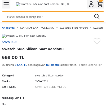
Geri Dön
Geri Dön
Geri Dön
Geri Dön
A & ELEKTİRİK
li ve Cihaz Pilleri
etleri
at Kordon Çeşitleri
AYDINLATMA & ELEKTRİK
Anasayfa
SWATCH SAAT KORDONU
swatch silikon kordon
Swatch Su
 ELEKTRİK
İL ÇEŞİTLERİ
aat kordonları
AYDINLATMA
SWATCH
LERİ
İL ÇEŞİTLERİ
t Kordonları
BİLGİSAYAR
Swatch Suıo Silikon Saat Kordonu
ESUARLARI
 PİL ÇEŞİTLERİ
aat Kordonu
OFİS MALZEMELERİ
689,00 TL
Taksit Seçenekleri
Bu ürünü
83,44 TL
’den başlayan
taksitlerle
alabilirsiniz.
 Örme saat kordonu
swatch silikon kordon
Kategori
leri
ordonu
SWATCH
Marka
SWATCH SLK19MM 09
Stok Kodu
i
i Saat Kordonları
SİPARİŞ NOTU
eri
Not