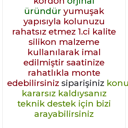
kordon
orjinal
üründür
yumuşak
yapısıyla kolunuzu
rahatsız etmez 1.ci kalite
silikon malzeme
kullanılarak imal
edilmiştir saatinize
rahatlıkla monte
edebilirsiniz
siparişiniz
konu
kararsız kaldıysanız
teknik destek için bizi
arayabilirsiniz