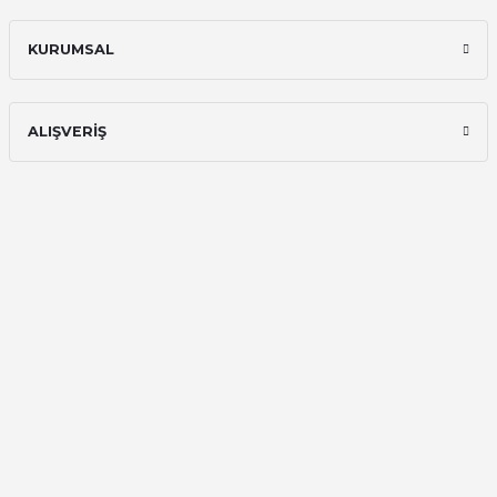
Ali Bilge Ertan | 11/09/2025
KURUMSAL
Hızlı ve güvenilir.
Onur Kerem Öztürk | 28/07/2025
ALIŞVERİŞ
kargo hızlı
mehmet yıldız | 19/06/2025
seiko astron kordon 7x52
Kamil Uğur | 15/06/2025
Merhaba bu saatin kırmızi olani var
mı
Abdulhamit Kalaycı | 13/06/2025
Deneyimini Paylaş
Diğer yorumları göster