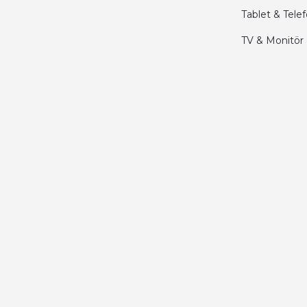
Tablet & Tele
Kamil Uğur | 15/06/2025
TV & Monitör
Merhaba bu saatin kırmızi olani var mı
Abdulhamit Kalaycı | 13/06/2025
Deneyimini Paylaş