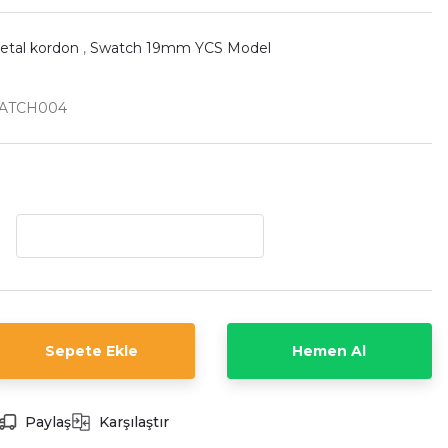
etal kordon
,
Swatch 19mm YCS Model
ATCH004
Sepete Ekle
Hemen Al
Paylaş
Karşılaştır