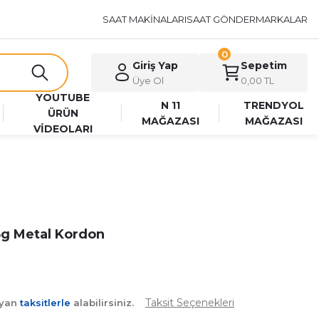
SAAT MAKİNALARI
SAAT GÖNDER
MARKALAR
0
Giriş Yap
Sepetim
Üye Ol
0,00 TL
YOUTUBE
N 11
TRENDYOL
ÜRÜN
MAĞAZASI
MAĞAZASI
VİDEOLARI
g Metal Kordon
Taksit Seçenekleri
ayan
taksitlerle
alabilirsiniz.