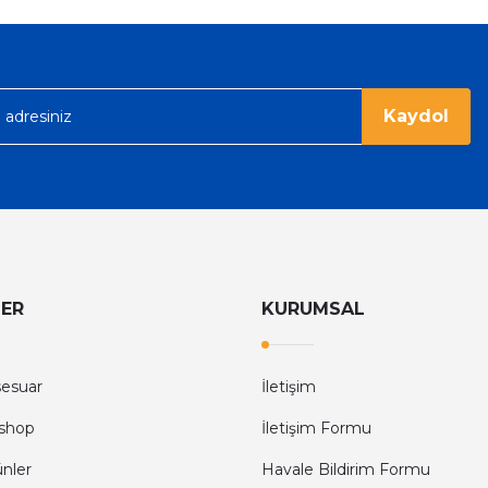
acak...
Kaydol
LER
KURUMSAL
sesuar
İletişim
shop
İletişim Formu
ünler
Havale Bildirim Formu