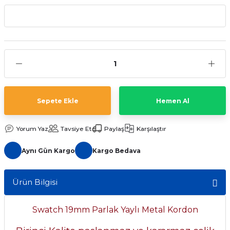
aat Pili
Sepete Ekle
Hemen Al
Yorum Yaz
Tavsiye Et
Paylaş
Karşılaştır
Aynı Gün Kargo
Kargo Bedava
Ürün Bilgisi
Swatch 19mm Parlak Yaylı Metal Kordon