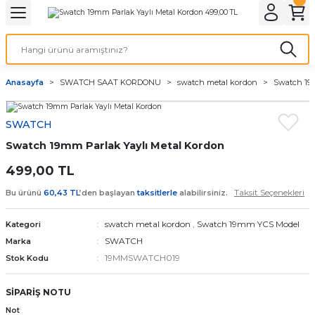
Geri Dön
Geri Dön
Geri Dön
Geri Dön
A & ELEKTİRİK
li ve Cihaz Pilleri
etleri
at Kordon Çeşitleri
AYDINLATMA & ELEKTRİK
Anasayfa
SWATCH SAAT KORDONU
swatch metal kordon
Swatch 19m
 ELEKTRİK
İL ÇEŞİTLERİ
aat kordonları
AYDINLATMA
SWATCH
LERİ
İL ÇEŞİTLERİ
t Kordonları
BİLGİSAYAR
Swatch 19mm Parlak Yaylı Metal Kordon
ESUARLARI
 PİL ÇEŞİTLERİ
aat Kordonu
OFİS MALZEMELERİ
499,00 TL
Taksit Seçenekleri
Bu ürünü
60,43 TL
’den başlayan
taksitlerle
alabilirsiniz.
 Örme saat kordonu
swatch metal kordon
,
Swatch 19mm YCS Model
Kategori
leri
ordonu
SWATCH
Marka
19MMSWATCH019
Stok Kodu
i
i Saat Kordonları
SİPARİŞ NOTU
eri
Not