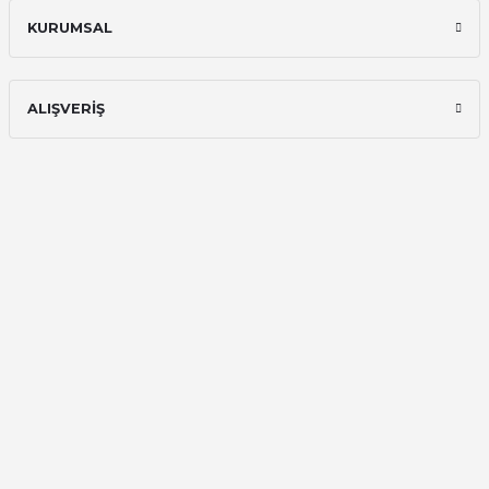
Ali Bilge Ertan | 11/09/2025
KURUMSAL
Hızlı ve güvenilir.
Onur Kerem Öztürk | 28/07/2025
ALIŞVERİŞ
kargo hızlı
mehmet yıldız | 19/06/2025
seiko astron kordon 7x52
Kamil Uğur | 15/06/2025
Merhaba bu saatin kırmızi olani var
mı
Abdulhamit Kalaycı | 13/06/2025
Deneyimini Paylaş
Diğer yorumları göster