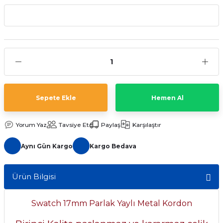
aat Pili
Sepete Ekle
Hemen Al
Yorum Yaz
Tavsiye Et
Paylaş
Karşılaştır
Aynı Gün Kargo
Kargo Bedava
Ürün Bilgisi
Swatch 17mm Parlak Yaylı Metal Kordon