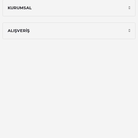
Ali Bilge Ertan | 11/09/2025
KURUMSAL
Hızlı ve güvenilir.
Onur Kerem Öztürk | 28/07/2025
ALIŞVERİŞ
kargo hızlı
mehmet yıldız | 19/06/2025
seiko astron kordon 7x52
Kamil Uğur | 15/06/2025
Merhaba bu saatin kırmızi olani var
mı
Abdulhamit Kalaycı | 13/06/2025
Deneyimini Paylaş
Diğer yorumları göster