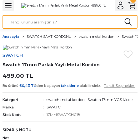
Geri Dön
Geri Dön
Geri Dön
Geri Dön
A & ELEKTİRİK
li ve Cihaz Pilleri
etleri
at Kordon Çeşitleri
AYDINLATMA & ELEKTRİK
Anasayfa
SWATCH SAAT KORDONU
swatch metal kordon
Swatch 17m
 ELEKTRİK
İL ÇEŞİTLERİ
aat kordonları
AYDINLATMA
SWATCH
LERİ
İL ÇEŞİTLERİ
t Kordonları
BİLGİSAYAR
Swatch 17mm Parlak Yaylı Metal Kordon
ESUARLARI
 PİL ÇEŞİTLERİ
aat Kordonu
OFİS MALZEMELERİ
499,00 TL
Taksit Seçenekleri
Bu ürünü
60,43 TL
’den başlayan
taksitlerle
alabilirsiniz.
 Örme saat kordonu
swatch metal kordon
,
Swatch 17mm YGS Model
Kategori
leri
ordonu
SWATCH
Marka
17MMSWATCH018
Stok Kodu
i
i Saat Kordonları
SİPARİŞ NOTU
eri
Not