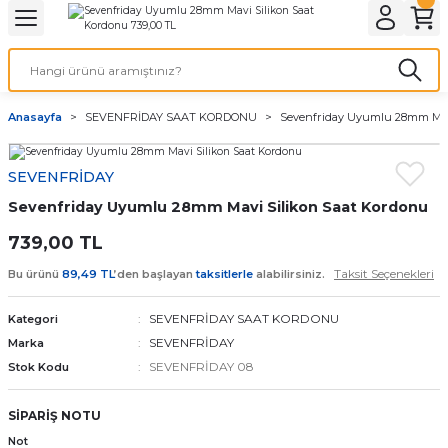
Geri Dön
Geri Dön
Geri Dön
Geri Dön
A & ELEKTİRİK
li ve Cihaz Pilleri
etleri
at Kordon Çeşitleri
AYDINLATMA & ELEKTRİK
Anasayfa
SEVENFRİDAY SAAT KORDONU
Sevenfriday Uyumlu 28mm Mavi
 ELEKTRİK
İL ÇEŞİTLERİ
aat kordonları
AYDINLATMA
SEVENFRİDAY
LERİ
İL ÇEŞİTLERİ
t Kordonları
BİLGİSAYAR
Sevenfriday Uyumlu 28mm Mavi Silikon Saat Kordonu
ESUARLARI
 PİL ÇEŞİTLERİ
aat Kordonu
OFİS MALZEMELERİ
739,00 TL
Taksit Seçenekleri
Bu ürünü
89,49 TL
’den başlayan
taksitlerle
alabilirsiniz.
 Örme saat kordonu
SEVENFRİDAY SAAT KORDONU
Kategori
leri
ordonu
SEVENFRİDAY
Marka
SEVENFRİDAY 08
Stok Kodu
i
i Saat Kordonları
SİPARİŞ NOTU
eri
Not