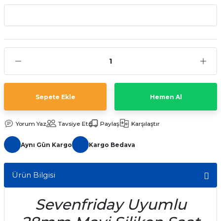
aat Pili
Sepete Ekle
Hemen Al
Yorum Yaz
Tavsiye Et
Paylaş
Karşılaştır
Aynı Gün Kargo
Kargo Bedava
Ürün Bilgisi
Sevenfriday Uyumlu