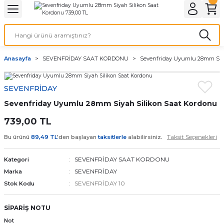
Geri Dön
Geri Dön
Geri Dön
Geri Dön
A & ELEKTİRİK
li ve Cihaz Pilleri
etleri
at Kordon Çeşitleri
AYDINLATMA & ELEKTRİK
Anasayfa
SEVENFRİDAY SAAT KORDONU
Sevenfriday Uyumlu 28mm Siya
 ELEKTRİK
İL ÇEŞİTLERİ
aat kordonları
AYDINLATMA
SEVENFRİDAY
LERİ
İL ÇEŞİTLERİ
t Kordonları
BİLGİSAYAR
Sevenfriday Uyumlu 28mm Siyah Silikon Saat Kordonu
ESUARLARI
 PİL ÇEŞİTLERİ
aat Kordonu
OFİS MALZEMELERİ
739,00 TL
Taksit Seçenekleri
Bu ürünü
89,49 TL
’den başlayan
taksitlerle
alabilirsiniz.
 Örme saat kordonu
SEVENFRİDAY SAAT KORDONU
Kategori
leri
ordonu
SEVENFRİDAY
Marka
SEVENFRİDAY 10
Stok Kodu
i
i Saat Kordonları
SİPARİŞ NOTU
eri
Not