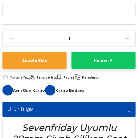
aat Pili
Sepete Ekle
Hemen Al
Yorum Yaz
Tavsiye Et
Paylaş
Karşılaştır
Aynı Gün Kargo
Kargo Bedava
Ürün Bilgisi
Sevenfriday Uyumlu