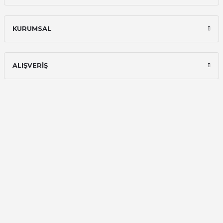
Hızlı ve güvenilir.
KURUMSAL
Onur Kerem Öztürk | 28/07/2025
kargo hızlı
ALIŞVERİŞ
mehmet yıldız | 19/06/2025
seiko astron kordon 7x52
Kamil Uğur | 15/06/2025
Merhaba bu saatin kırmızi olani var
mı
Abdulhamit Kalaycı | 13/06/2025
Deneyimini Paylaş
Diğer yorumları göster