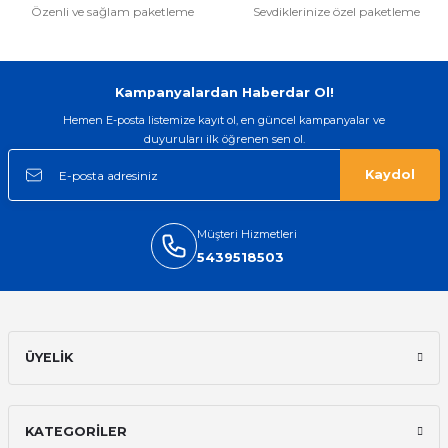
İsmail yılmaz | 15/05/2026
Özenli ve sağlam paketleme
Sevdiklerinize özel paketleme
Swatch yos Model saatime aldim
arayip teyit aldiktan sonra yolladılar
saatimede tam oldu
Kampanyalardan Haberdar Ol!
Mehmet Kenan | 18/02/2026
Hemen E-posta listemize kayıt ol, en güncel kampanyalar ve
duyuruları ilk öğrenen sen ol.
Sipariş verdikten 2 gün sonra ulaştı.
Oldukça kaliteli ve şık bir görünümü
Kaydol
var. Çok rahat ve hafif. Bileğimi hiç
rahatsız etmiyor ve tam oturdu.
Dayanıklılığı zaman içinde belli
olacak...
Müşteri Hizmetleri
5439518503
Sinan Tatlicioglu | 30/01/2026
Hızlı kargo, iyi iletişim
E... A... | 11/11/2025
ÜYELİK
İlk defa alışveriş yaptım ve gayet
memnun kaldım
KATEGORİLER
Ali Bilge Ertan | 11/09/2025