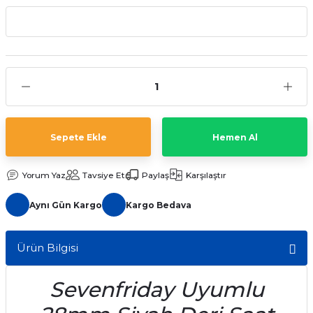
aat Pili
Sepete Ekle
Hemen Al
Yorum Yaz
Tavsiye Et
Paylaş
Karşılaştır
Aynı Gün Kargo
Kargo Bedava
Ürün Bilgisi
Sevenfriday Uyumlu