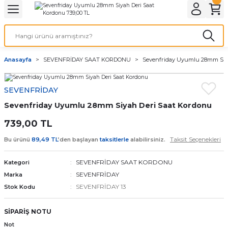
Geri Dön
Geri Dön
Geri Dön
Geri Dön
A & ELEKTİRİK
li ve Cihaz Pilleri
etleri
at Kordon Çeşitleri
AYDINLATMA & ELEKTRİK
Anasayfa
SEVENFRİDAY SAAT KORDONU
Sevenfriday Uyumlu 28mm Siy
 ELEKTRİK
İL ÇEŞİTLERİ
aat kordonları
AYDINLATMA
SEVENFRİDAY
LERİ
İL ÇEŞİTLERİ
t Kordonları
BİLGİSAYAR
Sevenfriday Uyumlu 28mm Siyah Deri Saat Kordonu
ESUARLARI
 PİL ÇEŞİTLERİ
aat Kordonu
OFİS MALZEMELERİ
739,00 TL
Taksit Seçenekleri
Bu ürünü
89,49 TL
’den başlayan
taksitlerle
alabilirsiniz.
 Örme saat kordonu
SEVENFRİDAY SAAT KORDONU
Kategori
leri
ordonu
SEVENFRİDAY
Marka
SEVENFRİDAY 13
Stok Kodu
i
i Saat Kordonları
SİPARİŞ NOTU
eri
Not