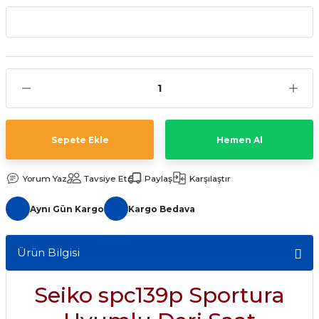
aat Pili
Sepete Ekle
Hemen Al
Yorum Yaz
Tavsiye Et
Paylaş
Karşılaştır
Aynı Gün Kargo
Kargo Bedava
Ürün Bilgisi
Seiko spc139p Sportura