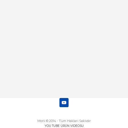
Merhaba bu saatin kırmızi olani var
mı
Abdulhamit Kalaycı | 13/06/2025
Deneyimini Paylaş
Diğer yorumları göster
Moni © 2014 - Tüm Hakları Saklıdır
YOU TUBE ÜRÜN VİDEOSU