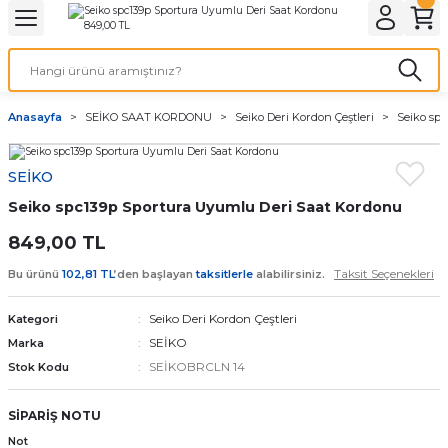
Geri Dön
Geri Dön
Geri Dön
Geri Dön
A & ELEKTİRİK
li ve Cihaz Pilleri
etleri
at Kordon Çeşitleri
AYDINLATMA & ELEKTRİK
Anasayfa
SEİKO SAAT KORDONU
Seiko Deri Kordon Çeştleri
Seiko sp
 ELEKTRİK
İL ÇEŞİTLERİ
aat kordonları
AYDINLATMA
SEİKO
LERİ
İL ÇEŞİTLERİ
t Kordonları
BİLGİSAYAR
Seiko spc139p Sportura Uyumlu Deri Saat Kordonu
ESUARLARI
 PİL ÇEŞİTLERİ
aat Kordonu
OFİS MALZEMELERİ
849,00 TL
Taksit Seçenekleri
Bu ürünü
102,81 TL
’den başlayan
taksitlerle
alabilirsiniz.
 Örme saat kordonu
Seiko Deri Kordon Çeştleri
Kategori
leri
ordonu
SEİKO
Marka
SEİKOBRCLN 14
Stok Kodu
i
i Saat Kordonları
SİPARİŞ NOTU
eri
Not