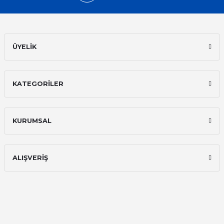
Hızlı kargo, iyi iletişim
E... A... | 11/11/2025
ÜYELİK
İlk defa alışveriş yaptım ve gayet
memnun kaldım
KATEGORİLER
Ali Bilge Ertan | 11/09/2025
Hızlı ve güvenilir.
KURUMSAL
Onur Kerem Öztürk | 28/07/2025
kargo hızlı
ALIŞVERİŞ
mehmet yıldız | 19/06/2025
seiko astron kordon 7x52
Kamil Uğur | 15/06/2025