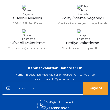
Serdar Keskin | 19/05/2026
Güvenli Alışveriş
Kolay Ödeme Seçeneği
gerçekten çok kaliteil ürün geldi bu
256bit SSL Sertifikası
Kredi kartıyla tek çekim veya havale
kordonu normal dışardan bir saatciye
taktırsam işciliği ile birlikte enaz 2,k
isterlerdi alacak arkadaşlar ölçülerini
doğru belirleyip kaliteyi sorun
etmesin
Güvenli Paketleme
Hediye Paketleme
İsmail yılmaz | 15/05/2026
Özenli ve sağlam paketleme
Sevdiklerinize özel paketleme
Swatch yos Model saatime aldim
arayip teyit aldiktan sonra yolladılar
saatimede tam oldu
Kampanyalardan Haberdar Ol!
Mehmet Kenan | 18/02/2026
Hemen E-posta listemize kayıt ol, en güncel kampanyalar ve
duyuruları ilk öğrenen sen ol.
Sipariş verdikten 2 gün sonra ulaştı.
Oldukça kaliteli ve şık bir görünümü
Kaydol
var. Çok rahat ve hafif. Bileğimi hiç
rahatsız etmiyor ve tam oturdu.
Dayanıklılığı zaman içinde belli
olacak...
Müşteri Hizmetleri
5439518503
Sinan Tatlicioglu | 30/01/2026