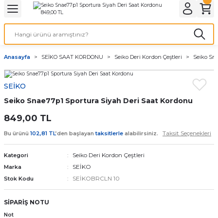
Geri Dön
Geri Dön
Geri Dön
Geri Dön
A & ELEKTİRİK
li ve Cihaz Pilleri
etleri
at Kordon Çeşitleri
AYDINLATMA & ELEKTRİK
Anasayfa
SEİKO SAAT KORDONU
Seiko Deri Kordon Çeştleri
Seiko Sn
 ELEKTRİK
İL ÇEŞİTLERİ
aat kordonları
AYDINLATMA
SEİKO
LERİ
İL ÇEŞİTLERİ
t Kordonları
BİLGİSAYAR
Seiko Snae77p1 Sportura Siyah Deri Saat Kordonu
ESUARLARI
 PİL ÇEŞİTLERİ
aat Kordonu
OFİS MALZEMELERİ
849,00 TL
Taksit Seçenekleri
Bu ürünü
102,81 TL
’den başlayan
taksitlerle
alabilirsiniz.
 Örme saat kordonu
Seiko Deri Kordon Çeştleri
Kategori
leri
ordonu
SEİKO
Marka
SEİKOBRCLN 10
Stok Kodu
i
i Saat Kordonları
SİPARİŞ NOTU
eri
Not