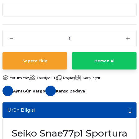
aat Pili
Sepete Ekle
Hemen Al
Yorum Yaz
Tavsiye Et
Paylaş
Karşılaştır
Aynı Gün Kargo
Kargo Bedava
Ürün Bilgisi
Seiko Snae77p1 Sportura