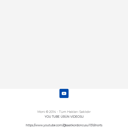
Merhaba bu saatin kırmızi olani var
mı
Abdulhamit Kalaycı | 13/06/2025
Deneyimini Paylaş
Diğer yorumları göster
Moni © 2014 - Tüm Hakları Saklıdır
YOU TUBE ÜRÜN VİDEOSU
https://www.youtube.com/@saatkordoncusu1131/shorts