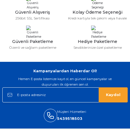
iyi bir ürün geldi fiyatına göre mütiş
kaliteli
Güvenli Alışveriş
Kolay Ödeme Seçeneği
Serdar Keskin | 19/05/2026
256bit SSL Sertifikası
Kredi kartıyla tek çekim veya havale
gerçekten çok kaliteil ürün geldi bu
kordonu normal dışardan bir saatciye
taktırsam işciliği ile birlikte enaz 2,k
isterlerdi alacak arkadaşlar ölçülerini
Güvenli Paketleme
Hediye Paketleme
doğru belirleyip kaliteyi sorun
Özenli ve sağlam paketleme
Sevdiklerinize özel paketleme
etmesin
İsmail yılmaz | 15/05/2026
Kampanyalardan Haberdar Ol!
Swatch yos Model saatime aldim
arayip teyit aldiktan sonra yolladılar
Hemen E-posta listemize kayıt ol, en güncel kampanyalar ve
saatimede tam oldu
duyuruları ilk öğrenen sen ol.
Mehmet Kenan | 18/02/2026
Kaydol
Sipariş verdikten 2 gün sonra ulaştı.
Oldukça kaliteli ve şık bir görünümü
Müşteri Hizmetleri
var. Çok rahat ve hafif. Bileğimi hiç
rahatsız etmiyor ve tam oturdu.
5439518503
Dayanıklılığı zaman içinde belli
olacak...