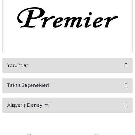
Yorumlar
Taksit Seçenekleri
Bu ürüne ilk yorumu siz yapın!
Alışveriş Deneyimi
Yorum Yaz
Alışveriş sürecim hızlı oldu hem
whatsaptan hemde site üstünden çok
yardımcı oldular hızlı ve keyifli bi
alışveriş oldu özellikle bekledigimden