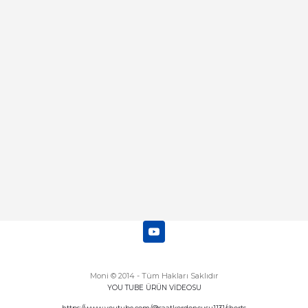
Merhaba bu saatin kırmızi olani var
mı
Abdulhamit Kalaycı | 13/06/2025
Deneyimini Paylaş
Diğer yorumları göster
Moni © 2014 - Tüm Hakları Saklıdır
YOU TUBE ÜRÜN VİDEOSU