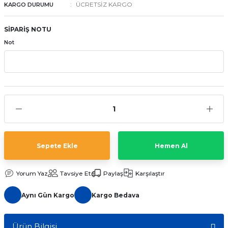
ÜCRETSİZ KARGO
KARGO DURUMU
aat Pili
SİPARİŞ NOTU
Not
Sepete Ekle
Hemen Al
Yorum Yaz
Tavsiye Et
Paylaş
Karşılaştır
Aynı Gün Kargo
Kargo Bedava
Ürün Bilgisi