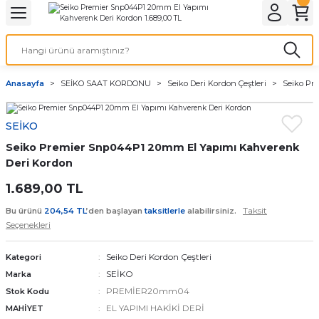
Geri Dön
Geri Dön
Geri Dön
Geri Dön
A & ELEKTİRİK
li ve Cihaz Pilleri
etleri
at Kordon Çeşitleri
AYDINLATMA & ELEKTRİK
Anasayfa
SEİKO SAAT KORDONU
Seiko Deri Kordon Çeştleri
Seiko Pr
 ELEKTRİK
İL ÇEŞİTLERİ
aat kordonları
AYDINLATMA
SEİKO
LERİ
İL ÇEŞİTLERİ
t Kordonları
BİLGİSAYAR
Seiko Premier Snp044P1 20mm El Yapımı Kahverenk
ESUARLARI
 PİL ÇEŞİTLERİ
aat Kordonu
OFİS MALZEMELERİ
Deri Kordon
1.689,00 TL
 Örme saat kordonu
Taksit
Bu ürünü
204,54 TL
’den başlayan
taksitlerle
alabilirsiniz.
Seçenekleri
leri
ordonu
Seiko Deri Kordon Çeştleri
Kategori
i
i Saat Kordonları
SEİKO
Marka
PREMİER20mm04
Stok Kodu
eri
EL YAPIMI HAKİKİ DERİ
MAHİYET