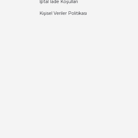
İptal İade Koşullari
Kişisel Veriler Politikası
Diğer yorumları göster