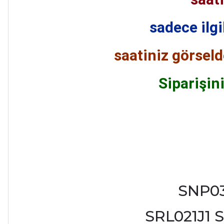
sadece ilg
saatiniz görseld
Siparişini
SNP03
SRL021J1 