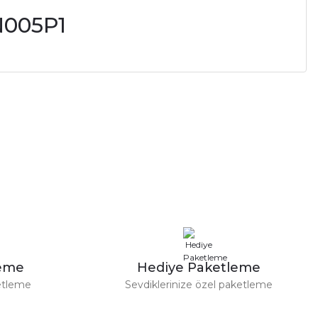
N005P1
leme
Hediye Paketleme
etleme
Sevdiklerinize özel paketleme