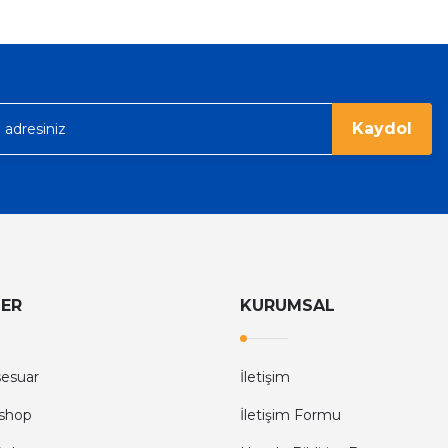
acak...
Kaydol
LER
KURUMSAL
sesuar
İletişim
shop
İletişim Formu