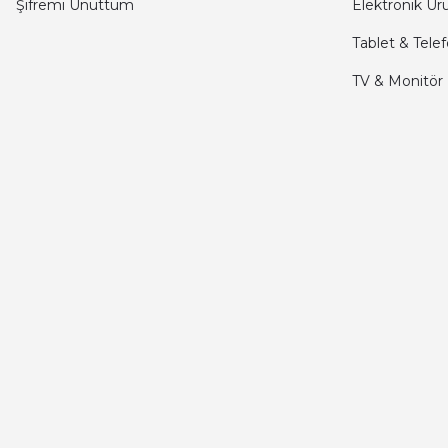
Şifremi Unuttum
Elektronik Ür
Kamil Uğur | 15/06/2025
Tablet & Tele
Merhaba bu saatin kırmızi olani var mı
TV & Monitör
Abdulhamit Kalaycı | 13/06/2025
Deneyimini Paylaş