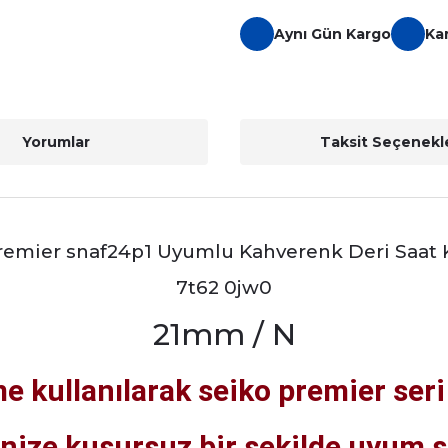
Aynı Gün Kargo
Ka
Yorumlar
Taksit Seçenekle
remier snaf24p1 Uyumlu Kahverenk Deri Saat
7t62 0jw0
21mm / N
e kullanılarak seiko premier seri 
inize kusursuz bir şekilde uyum s