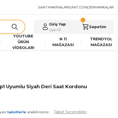
SAAT MAKİNALARI
SAAT GÖNDER
MARKALAR
Giriş Yap
Sepetim
Üye Ol
YOUTUBE
N 11
TRENDYOL
ÜRÜN
MAĞAZASI
MAĞAZASI
VİDEOLARI
p1 Uyumlu Siyah Deri Saat Kordonu
Taksit Seçenekleri
ayan
taksitlerle
alabilirsiniz.