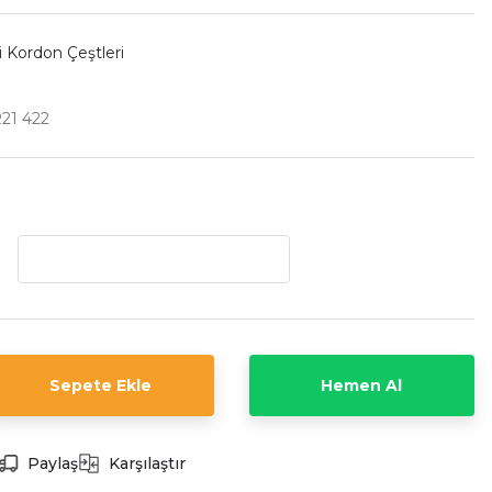
i Kordon Çeştleri
21 422
Sepete Ekle
Hemen Al
Paylaş
Karşılaştır