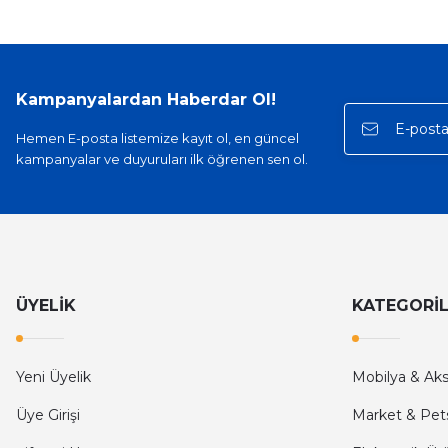
hiç rahatsız etmiyor ve tam oturdu. Dayanıklılığı zaman içinde belli ol
Sinan Tatlicioglu | 30/01/2026
Hızlı kargo, iyi iletişim
Kampanyalardan Haberdar Ol!
E... A... | 11/11/2025
Hemen E-posta listemize kayıt ol, en güncel
kampanyalar ve duyuruları ilk öğrenen sen ol.
İlk defa alışveriş yaptım ve gayet memnun kaldım
Ali Bilge Ertan | 11/09/2025
Hızlı ve güvenilir.
Onur Kerem Öztürk | 28/07/2025
ÜYELİK
KATEGORİ
kargo hızlı
Yeni Üyelik
Mobilya & Ak
mehmet yıldız | 19/06/2025
Üye Girişi
Market & Pet
seiko astron kordon 7x52