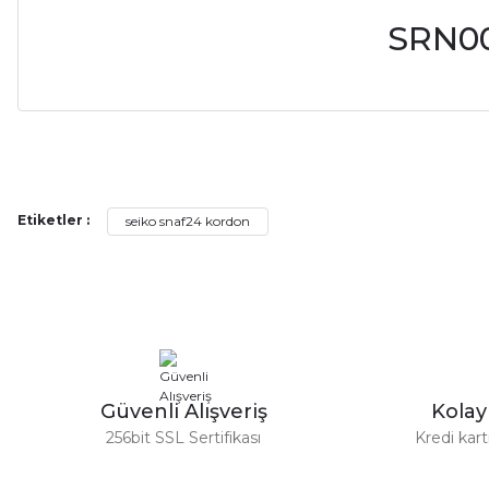
SRN00
Alışveriş sürecim hızlı oldu hem whatsaptan hemde site üstünden çok ya
alışveriş oldu özellikle bekledigimden iyi bir ürün geldi fiyatına göre mü
Serdar Keskin | 19/05/2026
Etiketler :
seiko snaf24 kordon
gerçekten çok kaliteil ürün geldi bu kordonu normal dışardan bir saatciy
2,k isterlerdi alacak arkadaşlar ölçülerini doğru belirleyip kaliteyi sor
İsmail yılmaz | 15/05/2026
Swatch yos Model saatime aldim arayip teyit aldiktan sonra yolladıla
Güvenli Alışveriş
Kola
Mehmet Kenan | 18/02/2026
256bit SSL Sertifikası
Kredi kar
Sipariş verdikten 2 gün sonra ulaştı. Oldukça kaliteli ve şık bir görün