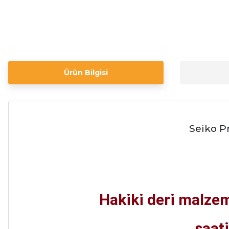
Ürün Bilgisi
Seiko P
Hakiki deri malzem
saat