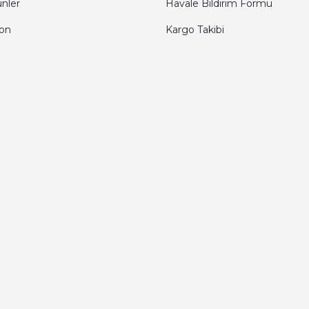
ünler
Havale Bildirim Formu
fon
Kargo Takibi