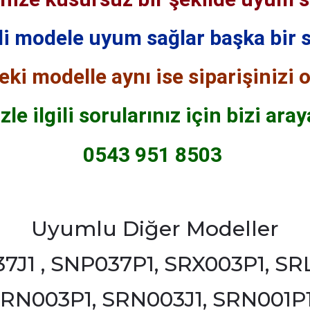
ili modele uyum sağlar başka bir 
eki modelle aynı ise siparişinizi o
zle ilgili sorularınız için bizi aray
0543 951 8503
Uyumlu Diğer Modeller
7J1 , SNP037P1, SRX003P1, SRL
SRN003P1, SRN003J1, SRN001P1