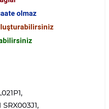
saate olmaz
luşturabilirsiniz
abilirsiniz
021P1,
 SRX003J1,