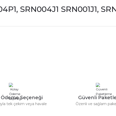
4P1, SRN004J1 SRN001J1, SR
rdımcı oldular hızlı ve keyifli bi
tiş kaliteli
Bu ürüne ilk yorumu siz yapın!
Yorum Yaz
e taktırsam işciliği ile birlikte enaz
un etmesin
r saatimede tam oldu
y Ödeme Seçeneği
Güvenli Paket
tıyla tek çekim veya havale
Özenli ve sağlam pak
ümü var. Çok rahat ve hafif. Bileğimi