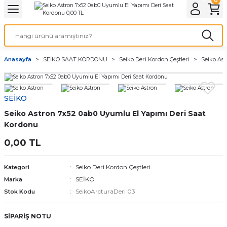
Geri Dön
Geri Dön
Geri Dön
Geri Dön
A & ELEKTİRİK
li ve Cihaz Pilleri
etleri
at Kordon Çeşitleri
AYDINLATMA & ELEKTRİK
Anasayfa
SEİKO SAAT KORDONU
Seiko Deri Kordon Çeştleri
Seiko As
 ELEKTRİK
İL ÇEŞİTLERİ
aat kordonları
AYDINLATMA
LERİ
İL ÇEŞİTLERİ
t Kordonları
BİLGİSAYAR
SEİKO
Seiko Astron 7x52 0ab0 Uyumlu El Yapımı Deri Saat
ESUARLARI
 PİL ÇEŞİTLERİ
aat Kordonu
OFİS MALZEMELERİ
Kordonu
 Örme saat kordonu
0,00 TL
leri
ordonu
Seiko Deri Kordon Çeştleri
Kategori
SEİKO
Marka
i
i Saat Kordonları
SeikoArcturaDeri 03
Stok Kodu
eri
SİPARİŞ NOTU