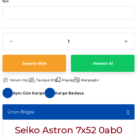
Not
aat Pili
Sepete Ekle
Hemen Al
Yorum Yaz
Tavsiye Et
Paylaş
Karşılaştır
Aynı Gün Kargo
Kargo Bedava
Ürün Bilgisi
Seiko Astron 7x52 0ab0