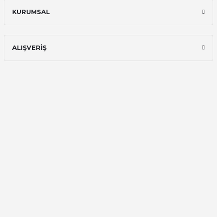
Ali Bilge Ertan | 11/09/2025
KURUMSAL
Hızlı ve güvenilir.
Onur Kerem Öztürk | 28/07/2025
ALIŞVERİŞ
kargo hızlı
mehmet yıldız | 19/06/2025
seiko astron kordon 7x52
Kamil Uğur | 15/06/2025
Merhaba bu saatin kırmızi olani var
mı
Abdulhamit Kalaycı | 13/06/2025
Deneyimini Paylaş
Diğer yorumları göster