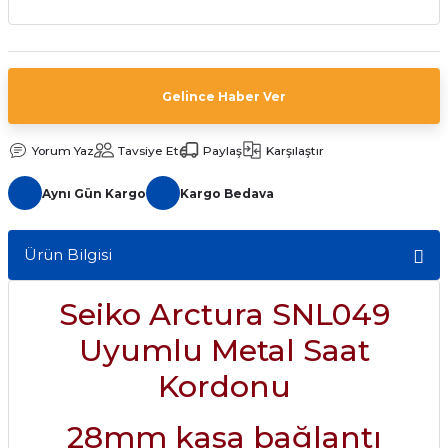
aat Pili
Gelince Haber Ver
Yorum Yaz
Tavsiye Et
Paylaş
Karşılaştır
Aynı Gün Kargo
Kargo Bedava
Ürün Bilgisi
Seiko Arctura SNL049
Uyumlu Metal Saat
Kordonu
28mm kasa bağlantı