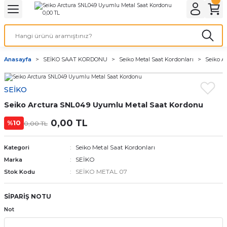
Geri Dön
Geri Dön
Geri Dön
Geri Dön
A & ELEKTİRİK
li ve Cihaz Pilleri
etleri
at Kordon Çeşitleri
AYDINLATMA & ELEKTRİK
Anasayfa
SEİKO SAAT KORDONU
Seiko Metal Saat Kordonları
Seiko A
 ELEKTRİK
İL ÇEŞİTLERİ
aat kordonları
AYDINLATMA
SEİKO
LERİ
İL ÇEŞİTLERİ
t Kordonları
BİLGİSAYAR
Seiko Arctura SNL049 Uyumlu Metal Saat Kordonu
ESUARLARI
 PİL ÇEŞİTLERİ
aat Kordonu
OFİS MALZEMELERİ
0,00 TL
%10
0,00 TL
 Örme saat kordonu
Seiko Metal Saat Kordonları
Kategori
SEİKO
Marka
leri
ordonu
SEİKO METAL 07
Stok Kodu
i
i Saat Kordonları
SİPARİŞ NOTU
Not
eri