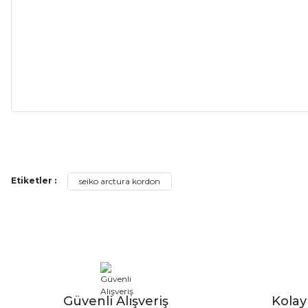
Alışveriş sürecim hızlı oldu hem whatsaptan hemde site üstünden çok ya
alışveriş oldu özellikle bekledigimden iyi bir ürün geldi fiyatına göre mü
Serdar Keskin | 19/05/2026
Etiketler :
seiko arctura kordon
gerçekten çok kaliteil ürün geldi bu kordonu normal dışardan bir saatciy
2,k isterlerdi alacak arkadaşlar ölçülerini doğru belirleyip kaliteyi sor
İsmail yılmaz | 15/05/2026
Swatch yos Model saatime aldim arayip teyit aldiktan sonra yolladıla
Güvenli Alışveriş
Kola
Mehmet Kenan | 18/02/2026