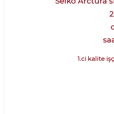
Seiko Arctura 
2
saa
1.ci kalite i