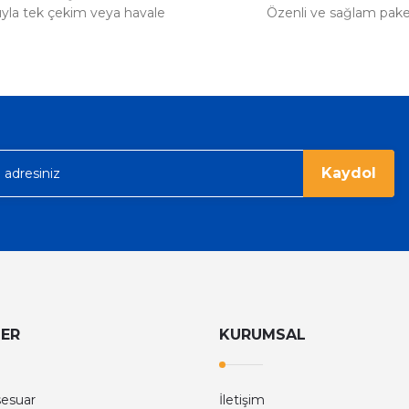
tıyla tek çekim veya havale
Özenli ve sağlam pak
ümü var. Çok rahat ve hafif. Bileğimi
acak...
Kaydol
LER
KURUMSAL
sesuar
İletişim