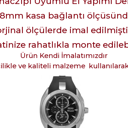
snac21p1 Uyumlu El Yapımı De
8mm kasa bağlantı ölçüsün
orjinal ölçülerde imal edilmişti
tinize rahatlıkla monte edileb
Ürün Kendi İmalatımızdır
şçilikle ve kaliteli malzeme kullanılara