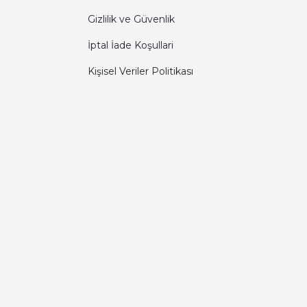
Gizlilik ve Güvenlik
İptal İade Koşullari
Kişisel Veriler Politikası
Diğer yorumları göster