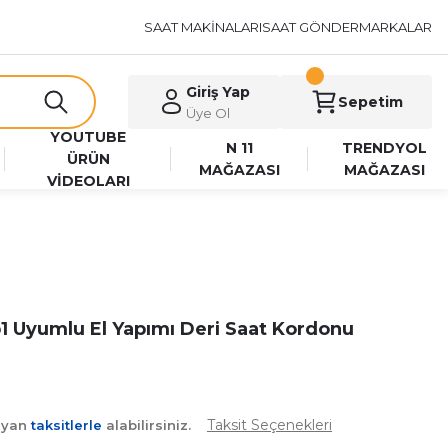
SAAT MAKİNALARI
SAAT GÖNDER
MARKALAR
Giriş Yap
Sepetim
Üye Ol
YOUTUBE
N 11
TRENDYOL
ÜRÜN
MAĞAZASI
MAĞAZASI
VİDEOLARI
1 Uyumlu El Yapımı Deri Saat Kordonu
Taksit Seçenekleri
ayan
taksitlerle
alabilirsiniz.