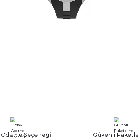
rdımcı oldular hızlı ve keyifli bi
tiş kaliteli
Bu ürüne ilk yorumu siz yapın!
Yorum Yaz
e taktırsam işciliği ile birlikte enaz
un etmesin
r saatimede tam oldu
y Ödeme Seçeneği
Güvenli Paket