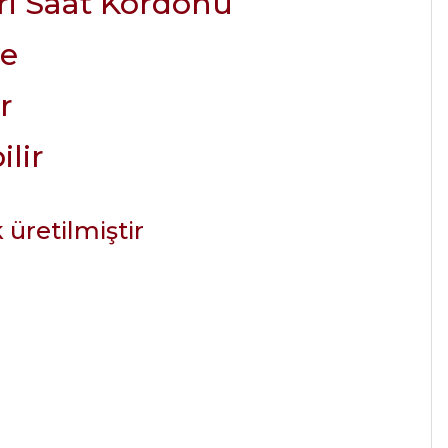
ri Saat Kordonu
de
r
ilir
k üretilmiştir