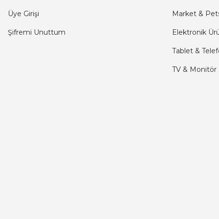
Üye Girişi
Market & Pet
seiko astron kordon 7x52
Şifremi Unuttum
Elektronik Ür
Kamil Uğur | 15/06/2025
Tablet & Tele
Merhaba bu saatin kırmızi olani var mı
TV & Monitör
Abdulhamit Kalaycı | 13/06/2025
Deneyimini Paylaş