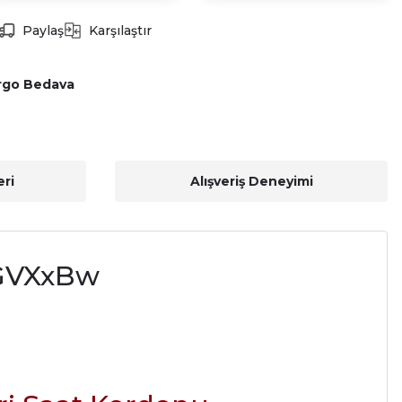
Paylaş
Karşılaştır
rgo Bedava
ri
Alışveriş Deneyimi
wGVXxBw