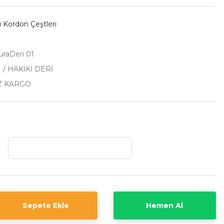
i Kordon Çeştleri
uraDeri 01
 / HAKİKİ DERİ
Z KARGO
Sepete Ekle
Hemen Al