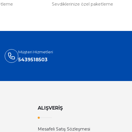
etleme
Sevdiklerinize özel paketleme
Müşteri Hizmetleri
5439518503
ALIŞVERİŞ
Mesafeli Satış Sözleşmesi