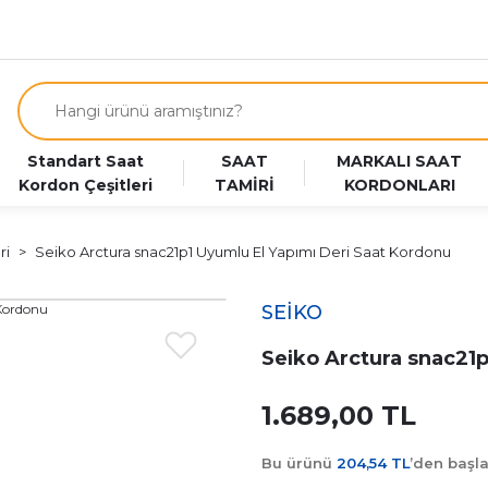
Standart Saat
SAAT
MARKALI SAAT
Kordon Çeşitleri
TAMİRİ
KORDONLARI
ri
Seiko Arctura snac21p1 Uyumlu El Yapımı Deri Saat Kordonu
SEİKO
Seiko Arctura snac21p
1.689,00 TL
Bu ürünü
204,54 TL
’den başl