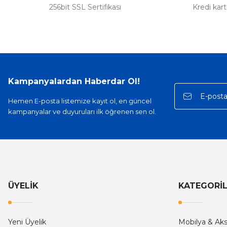
256bit SSL Sertifikası
Kredi kar
Sipariş verdikten 2 gün sonra ulaştı. Oldukça kaliteli ve şık bir görün
hiç rahatsız etmiyor ve tam oturdu. Dayanıklılığı zaman içinde belli ol
Sinan Tatlicioglu | 30/01/2026
Hızlı kargo, iyi iletişim
Kampanyalardan Haberdar Ol!
E... A... | 11/11/2025
Hemen E-posta listemize kayıt ol, en güncel
kampanyalar ve duyuruları ilk öğrenen sen ol.
İlk defa alışveriş yaptım ve gayet memnun kaldım
Ali Bilge Ertan | 11/09/2025
Hızlı ve güvenilir.
Onur Kerem Öztürk | 28/07/2025
ÜYELİK
KATEGORİ
kargo hızlı
Yeni Üyelik
Mobilya & Ak
mehmet yıldız | 19/06/2025