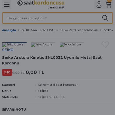
Geri Dön
Geri Dön
Geri Dön
Geri Dön
A & ELEKTİRİK
li ve Cihaz Pilleri
etleri
at Kordon Çeşitleri
AYDINLATMA & ELEKTRİK
Anasayfa
SEİKO SAAT KORDONU
Seiko Metal Saat Kordonları
Seiko A
 ELEKTRİK
İL ÇEŞİTLERİ
aat kordonları
AYDINLATMA
LERİ
İL ÇEŞİTLERİ
t Kordonları
BİLGİSAYAR
SEİKO
Seiko Arctura Kinetic SNL0032 Uyumlu Metal Saat
ESUARLARI
 PİL ÇEŞİTLERİ
aat Kordonu
OFİS MALZEMELERİ
Kordonu
 Örme saat kordonu
0,00 TL
%10
0,00 TL
leri
ordonu
Seiko Metal Saat Kordonları
Kategori
SEİKO
Marka
i
i Saat Kordonları
SEİKO METAL 04
Stok Kodu
eri
SİPARİŞ NOTU