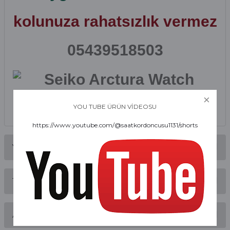
kolunuza rahatsızlık vermez
05439518503
YOU TUBE ÜRÜN VİDEOSU
https://www.youtube.com/@saatkordoncusu1131/shorts
Yorumlar
Taksit Seçenekleri
Bu ürüne ilk yorumu siz yapın!
Alışveriş Deneyimi
Yorum Yaz