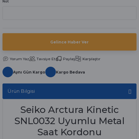
Not
aat Pili
Gelince Haber Ver
Yorum Yaz
Tavsiye Et
Paylaş
Karşılaştır
Aynı Gün Kargo
Kargo Bedava
Ürün Bilgisi
Seiko Arctura Kinetic
SNL0032 Uyumlu Metal
Saat Kordonu