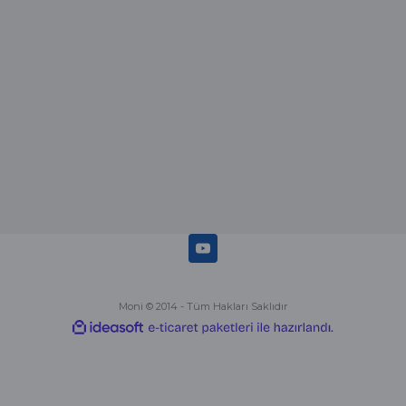
Abdulhamit Kalaycı | 13/06/2025
Deneyimini Paylaş
Diğer yorumları göster
Moni © 2014 - Tüm Hakları Saklıdır
ideasoft
ile
e-
hazırlandı.
ticaret
paketleri