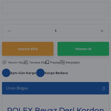
aat Pili
Sepete Ekle
Hemen Al
Yorum Yaz
Tavsiye Et
Paylaş
Karşılaştır
Aynı Gün Kargo
Kargo Bedava
Ürün Bilgisi
ROLEX Beyaz Deri Kordon