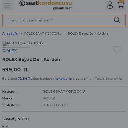
Geri Dön
Geri Dön
Geri Dön
Geri Dön
A & ELEKTİRİK
li ve Cihaz Pilleri
etleri
at Kordon Çeşitleri
AYDINLATMA & ELEKTRİK
Anasayfa
ROLEX SAAT KORDONU
ROLEX Beyaz Deri Kordon
 ELEKTRİK
İL ÇEŞİTLERİ
aat kordonları
AYDINLATMA
ROLEX
LERİ
İL ÇEŞİTLERİ
t Kordonları
BİLGİSAYAR
ROLEX Beyaz Deri Kordon
ESUARLARI
 PİL ÇEŞİTLERİ
aat Kordonu
OFİS MALZEMELERİ
599,00 TL
Taksit Seçenekleri
 Örme saat kordonu
Bu ürünü
72,54 TL
’den başlayan
taksitlerle
alabilirsiniz.
ROLEX SAAT KORDONU
Kategori
leri
ordonu
ROLEX
Marka
Rolex.D.Deri 03
Stok Kodu
i
i Saat Kordonları
SİPARİŞ NOTU
eri
Not