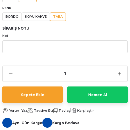
aat Pili
RENK
BORDO
KOYU KAHVE
TABA
SİPARİŞ NOTU
Not
Sepete Ekle
Hemen Al
Yorum Yaz
Tavsiye Et
Paylaş
Karşılaştır
Aynı Gün Kargo
Kargo Bedava