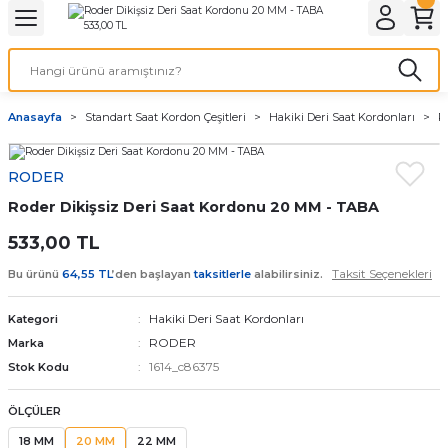
Geri Dön
Geri Dön
Geri Dön
Geri Dön
A & ELEKTİRİK
li ve Cihaz Pilleri
etleri
at Kordon Çeşitleri
AYDINLATMA & ELEKTRİK
Anasayfa
Standart Saat Kordon Çeşitleri
Hakiki Deri Saat Kordonları
R
 ELEKTRİK
İL ÇEŞİTLERİ
aat kordonları
AYDINLATMA
RODER
LERİ
İL ÇEŞİTLERİ
t Kordonları
BİLGİSAYAR
Roder Dikişsiz Deri Saat Kordonu 20 MM - TABA
ESUARLARI
 PİL ÇEŞİTLERİ
aat Kordonu
OFİS MALZEMELERİ
533,00 TL
Taksit Seçenekleri
Bu ürünü
64,55 TL
’den başlayan
taksitlerle
alabilirsiniz.
 Örme saat kordonu
Hakiki Deri Saat Kordonları
Kategori
leri
ordonu
RODER
Marka
1614_c86375
Stok Kodu
i
i Saat Kordonları
ÖLÇÜLER
eri
18 MM
20 MM
22 MM