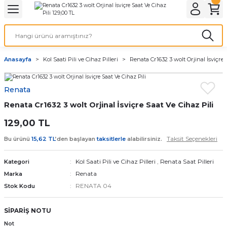
Geri Dön
Geri Dön
Geri Dön
Geri Dön
A & ELEKTİRİK
li ve Cihaz Pilleri
etleri
at Kordon Çeşitleri
AYDINLATMA & ELEKTRİK
Anasayfa
Kol Saati Pili ve Cihaz Pilleri
Renata Cr1632 3 wolt Orjinal İsviçre 
 ELEKTRİK
İL ÇEŞİTLERİ
aat kordonları
AYDINLATMA
Renata
LERİ
İL ÇEŞİTLERİ
t Kordonları
BİLGİSAYAR
Renata Cr1632 3 wolt Orjinal İsviçre Saat Ve Cihaz Pili
ESUARLARI
 PİL ÇEŞİTLERİ
aat Kordonu
OFİS MALZEMELERİ
129,00 TL
Taksit Seçenekleri
Bu ürünü
15,62 TL
’den başlayan
taksitlerle
alabilirsiniz.
 Örme saat kordonu
Kol Saati Pili ve Cihaz Pilleri
,
Renata Saat Pilleri
Kategori
leri
ordonu
Renata
Marka
RENATA 04
Stok Kodu
i
i Saat Kordonları
SİPARİŞ NOTU
eri
Not