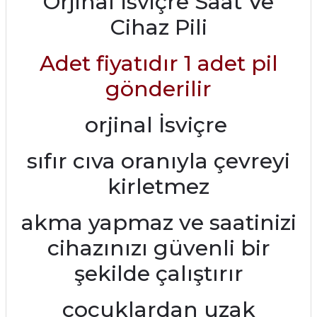
Orjinal İsviçre Saat Ve
Cihaz Pili
Adet fiyatıdır 1 adet pil
gönderilir
orjinal İsviçre
sıfır cıva oranıyla çevreyi
kirletmez
akma yapmaz ve saatinizi
cihazınızı güvenli bir
şekilde çalıştırır
çocuklardan uzak