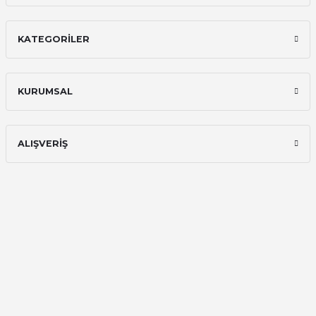
E... A... | 11/11/2025
KATEGORİLER
İlk defa alışveriş yaptım ve gayet
memnun kaldım
Ali Bilge Ertan | 11/09/2025
KURUMSAL
Hızlı ve güvenilir.
Onur Kerem Öztürk | 28/07/2025
ALIŞVERİŞ
kargo hızlı
mehmet yıldız | 19/06/2025
seiko astron kordon 7x52
Kamil Uğur | 15/06/2025
Merhaba bu saatin kırmızi olani var
mı
Abdulhamit Kalaycı | 13/06/2025