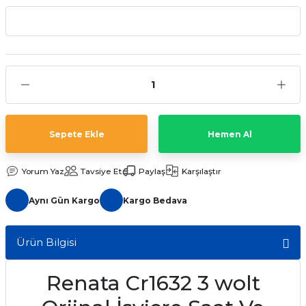
aat Pili
Sepete Ekle
Hemen Al
Yorum Yaz
Tavsiye Et
Paylaş
Karşılaştır
Aynı Gün Kargo
Kargo Bedava
Ürün Bilgisi
Renata Cr1632 3 wolt