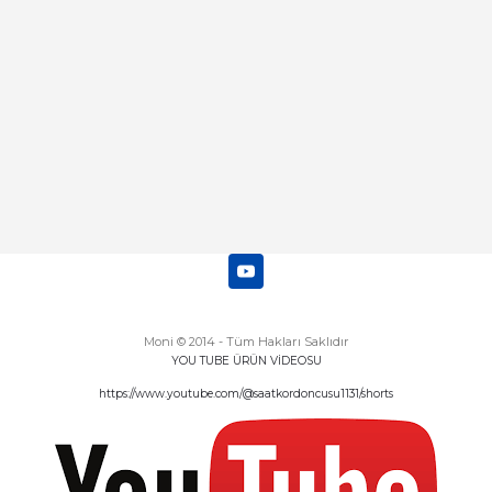
Deneyimini Paylaş
Diğer yorumları göster
Moni © 2014 - Tüm Hakları Saklıdır
YOU TUBE ÜRÜN VİDEOSU
https://www.youtube.com/@saatkordoncusu1131/shorts