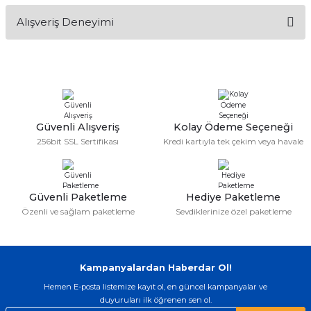
Alışveriş Deneyimi
Yorum Yaz
Alışveriş sürecim hızlı oldu hem
whatsaptan hemde site üstünden çok
yardımcı oldular hızlı ve keyifli bi
alışveriş oldu özellikle bekledigimden
iyi bir ürün geldi fiyatına göre mütiş
kaliteli
Güvenli Alışveriş
Kolay Ödeme Seçeneği
Serdar Keskin | 19/05/2026
256bit SSL Sertifikası
Kredi kartıyla tek çekim veya havale
gerçekten çok kaliteil ürün geldi bu
kordonu normal dışardan bir saatciye
taktırsam işciliği ile birlikte enaz 2,k
isterlerdi alacak arkadaşlar ölçülerini
Güvenli Paketleme
Hediye Paketleme
doğru belirleyip kaliteyi sorun
Özenli ve sağlam paketleme
Sevdiklerinize özel paketleme
etmesin
İsmail yılmaz | 15/05/2026
Kampanyalardan Haberdar Ol!
Swatch yos Model saatime aldim
arayip teyit aldiktan sonra yolladılar
Hemen E-posta listemize kayıt ol, en güncel kampanyalar ve
saatimede tam oldu
duyuruları ilk öğrenen sen ol.