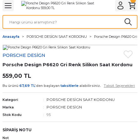
Geri Dön
Geri Dön
Geri Dön
Geri Dön
A & ELEKTİRİK
li ve Cihaz Pilleri
etleri
at Kordon Çeşitleri
AYDINLATMA & ELEKTRİK
Anasayfa
PORSCHE DESİGN SAAT KORDONU
Porsche Design P6620 Gri 
 ELEKTRİK
İL ÇEŞİTLERİ
aat kordonları
AYDINLATMA
PORSCHE DESİGN
LERİ
İL ÇEŞİTLERİ
t Kordonları
BİLGİSAYAR
Porsche Design P6620 Gri Renk Silikon Saat Kordonu
ESUARLARI
 PİL ÇEŞİTLERİ
aat Kordonu
OFİS MALZEMELERİ
559,00 TL
Taksit Seçenekleri
Bu ürünü
67,69 TL
’den başlayan
taksitlerle
alabilirsiniz.
 Örme saat kordonu
PORSCHE DESİGN SAAT KORDONU
Kategori
leri
ordonu
PORSCHE DESİGN
Marka
95
Stok Kodu
i
i Saat Kordonları
SİPARİŞ NOTU
eri
Not