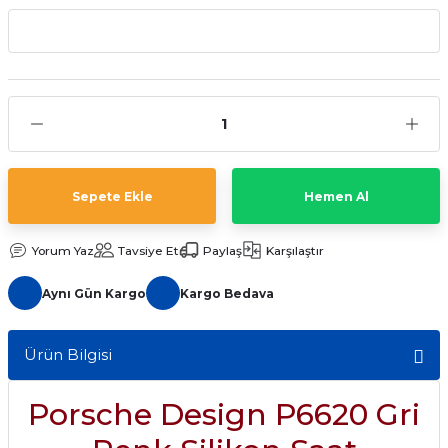
aat Pili
Sepete Ekle
Hemen Al
Yorum Yaz
Tavsiye Et
Paylaş
Karşılaştır
Aynı Gün Kargo
Kargo Bedava
Ürün Bilgisi
Porsche Design P6620 Gri