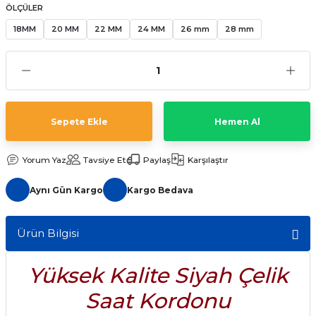
ÖLÇÜLER
aat Pili
18MM
20 MM
22 MM
24 MM
26 mm
28 mm
Sepete Ekle
Hemen Al
Yorum Yaz
Tavsiye Et
Paylaş
Karşılaştır
Aynı Gün Kargo
Kargo Bedava
Ürün Bilgisi
Yüksek Kalite Siyah Çelik
Saat Kordonu