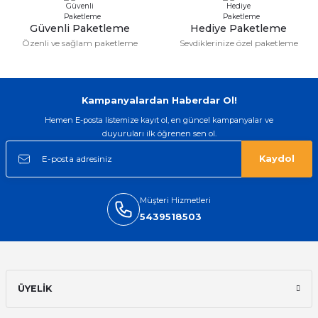
doğru belirleyip kaliteyi sorun
etmesin
Güvenli Paketleme
Hediye Paketleme
İsmail yılmaz | 15/05/2026
Özenli ve sağlam paketleme
Sevdiklerinize özel paketleme
Swatch yos Model saatime aldim
arayip teyit aldiktan sonra yolladılar
saatimede tam oldu
Kampanyalardan Haberdar Ol!
Mehmet Kenan | 18/02/2026
Hemen E-posta listemize kayıt ol, en güncel kampanyalar ve
duyuruları ilk öğrenen sen ol.
Sipariş verdikten 2 gün sonra ulaştı.
Oldukça kaliteli ve şık bir görünümü
Kaydol
var. Çok rahat ve hafif. Bileğimi hiç
rahatsız etmiyor ve tam oturdu.
Dayanıklılığı zaman içinde belli
olacak...
Müşteri Hizmetleri
5439518503
Sinan Tatlicioglu | 30/01/2026
Hızlı kargo, iyi iletişim
E... A... | 11/11/2025
ÜYELİK
İlk defa alışveriş yaptım ve gayet