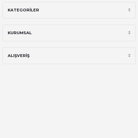
memnun kaldım
KATEGORİLER
Ali Bilge Ertan | 11/09/2025
Hızlı ve güvenilir.
KURUMSAL
Onur Kerem Öztürk | 28/07/2025
kargo hızlı
ALIŞVERİŞ
mehmet yıldız | 19/06/2025
seiko astron kordon 7x52
Kamil Uğur | 15/06/2025
Merhaba bu saatin kırmızi olani var
mı
Abdulhamit Kalaycı | 13/06/2025
Deneyimini Paylaş
Diğer yorumları göster