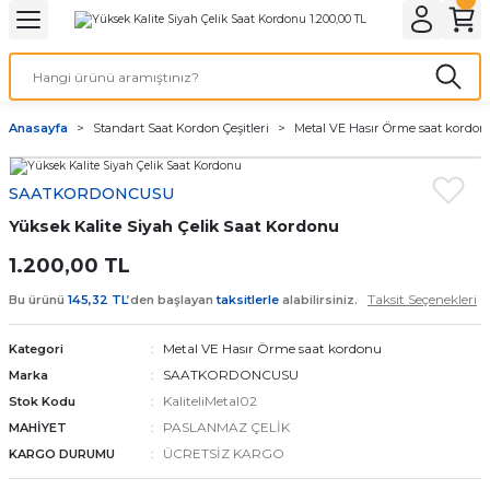
Geri Dön
Geri Dön
Geri Dön
Geri Dön
A & ELEKTİRİK
li ve Cihaz Pilleri
etleri
at Kordon Çeşitleri
AYDINLATMA & ELEKTRİK
Anasayfa
Standart Saat Kordon Çeşitleri
Metal VE Hasır Örme saat kordo
 ELEKTRİK
İL ÇEŞİTLERİ
aat kordonları
AYDINLATMA
SAATKORDONCUSU
LERİ
İL ÇEŞİTLERİ
t Kordonları
BİLGİSAYAR
Yüksek Kalite Siyah Çelik Saat Kordonu
ESUARLARI
 PİL ÇEŞİTLERİ
aat Kordonu
OFİS MALZEMELERİ
1.200,00 TL
Taksit Seçenekleri
Bu ürünü
145,32 TL
’den başlayan
taksitlerle
alabilirsiniz.
 Örme saat kordonu
Metal VE Hasır Örme saat kordonu
Kategori
leri
ordonu
SAATKORDONCUSU
Marka
KaliteliMetal02
Stok Kodu
i
i Saat Kordonları
PASLANMAZ ÇELİK
MAHİYET
ÜCRETSİZ KARGO
KARGO DURUMU
eri