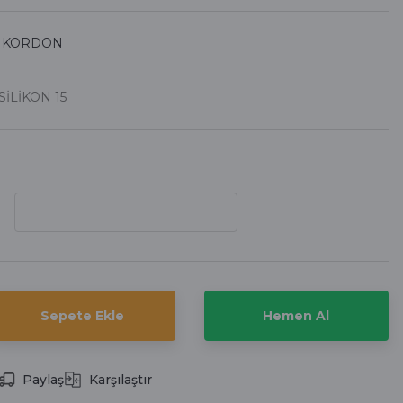
İ KORDON
İLİKON 15
Sepete Ekle
Hemen Al
Paylaş
Karşılaştır