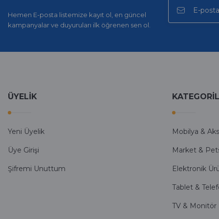
E... A... | 11/11/2025
Hemen E-posta listemize kayıt ol, en güncel
kampanyalar ve duyuruları ilk öğrenen sen ol.
İlk defa alışveriş yaptım ve gayet memnun kaldım
Ali Bilge Ertan | 11/09/2025
Hızlı ve güvenilir.
Onur Kerem Öztürk | 28/07/2025
ÜYELİK
KATEGORİ
kargo hızlı
Yeni Üyelik
Mobilya & Ak
mehmet yıldız | 19/06/2025
Üye Girişi
Market & Pet
seiko astron kordon 7x52
Şifremi Unuttum
Elektronik Ür
Kamil Uğur | 15/06/2025
Tablet & Tele
Merhaba bu saatin kırmızi olani var mı
TV & Monitör
Abdulhamit Kalaycı | 13/06/2025