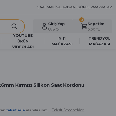
SAAT MAKİNALARI
SAAT GÖNDER
MARKALAR
0
Giriş Yap
Sepetim
Üye Ol
0,00 TL
YOUTUBE
N 11
TRENDYOL
ÜRÜN
MAĞAZASI
MAĞAZASI
VİDEOLARI
26mm Kırmızı Silikon Saat Kordonu
Taksit Seçenekleri
ayan
taksitlerle
alabilirsiniz.