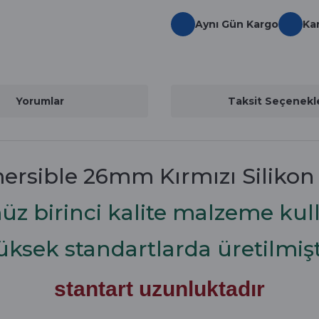
Aynı Gün Kargo
Ka
Yorumlar
Taksit Seçenekle
ersible 26mm Kırmızı Silikon
z birinci kalite malzeme kull
üksek standartlarda üretilmişt
stantart uzunluktadır