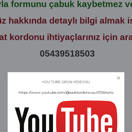
yla formunu çabuk kaybetmez ve
 hakkında detaylı bilgi almak i
at kordonu ihtiyaçlarınız için ar
05439518503
YOU TUBE ÜRÜN VİDEOSU
https://www.youtube.com/@saatkordoncusu1131/shorts