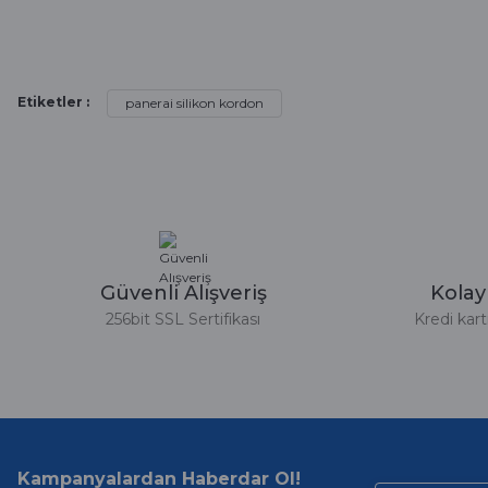
Alışveriş sürecim hızlı oldu hem whatsaptan hemde site üstünden çok ya
alışveriş oldu özellikle bekledigimden iyi bir ürün geldi fiyatına göre mü
Serdar Keskin | 19/05/2026
Etiketler :
panerai silikon kordon
gerçekten çok kaliteil ürün geldi bu kordonu normal dışardan bir saatciy
2,k isterlerdi alacak arkadaşlar ölçülerini doğru belirleyip kaliteyi sor
İsmail yılmaz | 15/05/2026
Swatch yos Model saatime aldim arayip teyit aldiktan sonra yolladıla
Güvenli Alışveriş
Kola
Mehmet Kenan | 18/02/2026
256bit SSL Sertifikası
Kredi kar
Sipariş verdikten 2 gün sonra ulaştı. Oldukça kaliteli ve şık bir görün
hiç rahatsız etmiyor ve tam oturdu. Dayanıklılığı zaman içinde belli ol
Sinan Tatlicioglu | 30/01/2026
Hızlı kargo, iyi iletişim
Kampanyalardan Haberdar Ol!