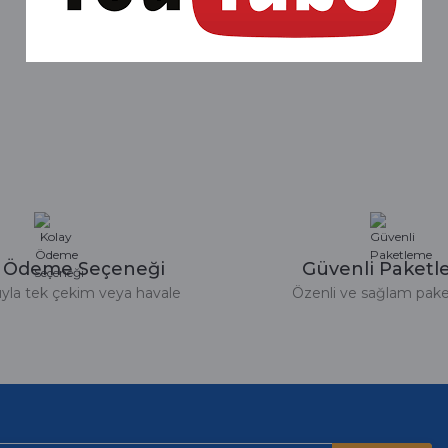
rdımcı oldular hızlı ve keyifli bi
tiş kaliteli
Bu ürüne ilk yorumu siz yapın!
Yorum Yaz
e taktırsam işciliği ile birlikte enaz
un etmesin
r saatimede tam oldu
y Ödeme Seçeneği
Güvenli Paket
tıyla tek çekim veya havale
Özenli ve sağlam pak
ümü var. Çok rahat ve hafif. Bileğimi
acak...