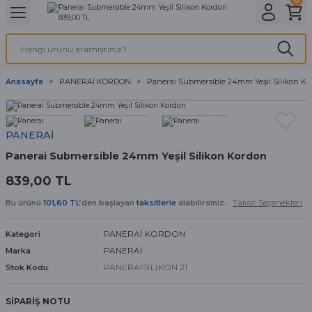
Geri Dön
Geri Dön
Geri Dön
Geri Dön
A & ELEKTİRİK
li ve Cihaz Pilleri
etleri
at Kordon Çeşitleri
AYDINLATMA & ELEKTRİK
Anasayfa
PANERAİ KORDON
Panerai Submersible 24mm Yeşil Silikon K
 ELEKTRİK
İL ÇEŞİTLERİ
aat kordonları
AYDINLATMA
LERİ
İL ÇEŞİTLERİ
t Kordonları
BİLGİSAYAR
PANERAİ
Panerai Submersible 24mm Yeşil Silikon Kordon
ESUARLARI
 PİL ÇEŞİTLERİ
aat Kordonu
OFİS MALZEMELERİ
839,00 TL
 Örme saat kordonu
Taksit Seçenekleri
Bu ürünü
101,60 TL
’den başlayan
taksitlerle
alabilirsiniz.
leri
ordonu
PANERAİ KORDON
Kategori
PANERAİ
Marka
i
i Saat Kordonları
PANERAİSİLİKON 21
Stok Kodu
eri
SİPARİŞ NOTU