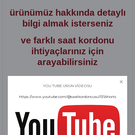
ürünümüz hakkında detaylı
bilgi almak isterseniz
ve farklı saat kordonu
ihtiyaçlarınız için
arayabilirsiniz
05439518503
YOU TUBE ÜRÜN VİDEOSU
https://www.youtube.com/@saatkordoncusu1131/shorts