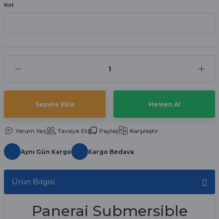
Not
aat Pili
Sepete Ekle
Hemen Al
Yorum Yaz
Tavsiye Et
Paylaş
Karşılaştır
Aynı Gün Kargo
Kargo Bedava
Ürün Bilgisi
Panerai Submersible