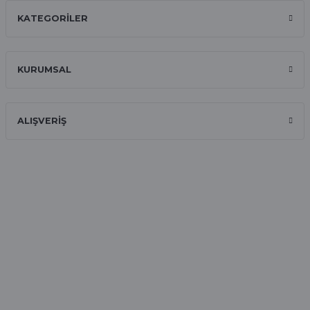
KATEGORİLER
İlk defa alışveriş yaptım ve gayet
memnun kaldım
Ali Bilge Ertan | 11/09/2025
KURUMSAL
Hızlı ve güvenilir.
Onur Kerem Öztürk | 28/07/2025
ALIŞVERİŞ
kargo hızlı
mehmet yıldız | 19/06/2025
seiko astron kordon 7x52
Kamil Uğur | 15/06/2025
Merhaba bu saatin kırmızi olani var
mı
Abdulhamit Kalaycı | 13/06/2025