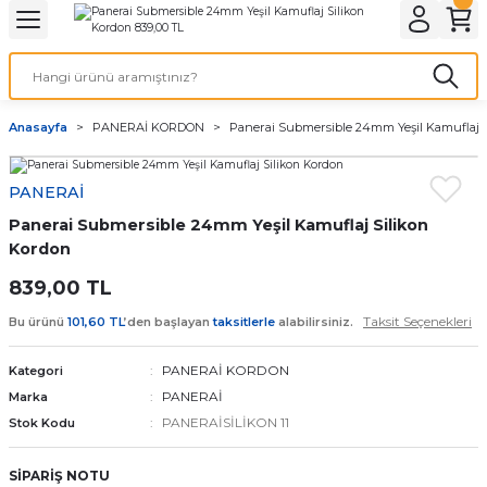
Geri Dön
Geri Dön
Geri Dön
Geri Dön
A & ELEKTİRİK
li ve Cihaz Pilleri
etleri
at Kordon Çeşitleri
AYDINLATMA & ELEKTRİK
Anasayfa
PANERAİ KORDON
Panerai Submersible 24mm Yeşil Kamuflaj 
 ELEKTRİK
İL ÇEŞİTLERİ
aat kordonları
AYDINLATMA
PANERAİ
LERİ
İL ÇEŞİTLERİ
t Kordonları
BİLGİSAYAR
Panerai Submersible 24mm Yeşil Kamuflaj Silikon
ESUARLARI
 PİL ÇEŞİTLERİ
aat Kordonu
OFİS MALZEMELERİ
Kordon
839,00 TL
 Örme saat kordonu
Taksit Seçenekleri
Bu ürünü
101,60 TL
’den başlayan
taksitlerle
alabilirsiniz.
leri
ordonu
PANERAİ KORDON
Kategori
PANERAİ
Marka
i
i Saat Kordonları
PANERAİSİLİKON 11
Stok Kodu
eri
SİPARİŞ NOTU