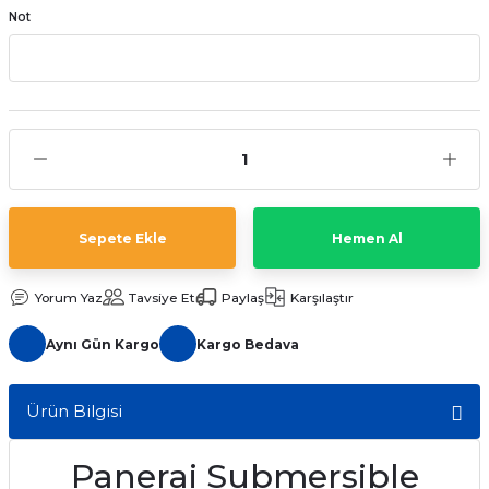
Not
aat Pili
Sepete Ekle
Hemen Al
Yorum Yaz
Tavsiye Et
Paylaş
Karşılaştır
Aynı Gün Kargo
Kargo Bedava
Ürün Bilgisi
Panerai Submersible