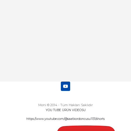
mı
Abdulhamit Kalaycı | 13/06/2025
Deneyimini Paylaş
Diğer yorumları göster
Moni © 2014 - Tüm Hakları Saklıdır
YOU TUBE ÜRÜN VİDEOSU
https://www.youtube.com/@saatkordoncusu1131/shorts