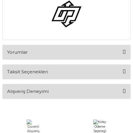
Yorumlar
Taksit Seçenekleri
Bu ürüne ilk yorumu siz yapın!
Alışveriş Deneyimi
Yorum Yaz
Alışveriş sürecim hızlı oldu hem
whatsaptan hemde site üstünden çok
yardımcı oldular hızlı ve keyifli bi
alışveriş oldu özellikle bekledigimden
iyi bir ürün geldi fiyatına göre mütiş
kaliteli