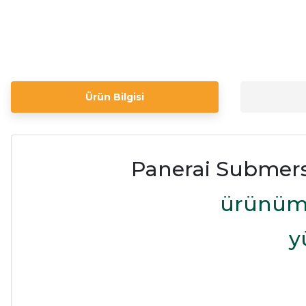
Ürün Bilgisi
Panerai Submers
ürünümü
y