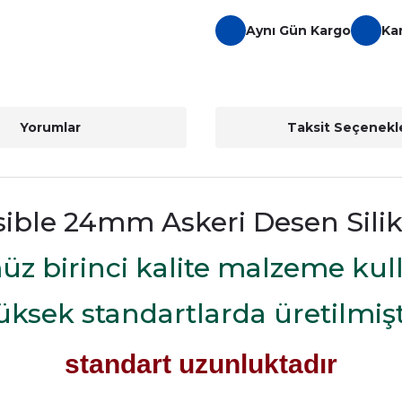
Aynı Gün Kargo
Ka
Yorumlar
Taksit Seçenekle
ible 24mm Askeri Desen Sili
z birinci kalite malzeme kull
üksek standartlarda üretilmişt
standart uzunluktadır