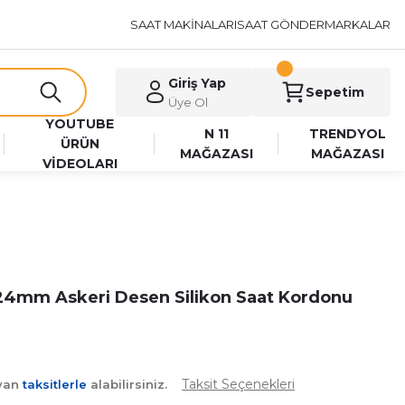
SAAT MAKİNALARI
SAAT GÖNDER
MARKALAR
Giriş Yap
Sepetim
Üye Ol
YOUTUBE
N 11
TRENDYOL
ÜRÜN
MAĞAZASI
MAĞAZASI
VİDEOLARI
24mm Askeri Desen Silikon Saat Kordonu
Taksit Seçenekleri
ayan
taksitlerle
alabilirsiniz.