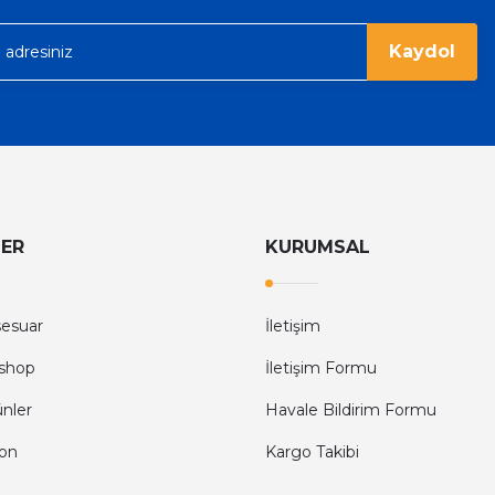
Kaydol
LER
KURUMSAL
sesuar
İletişim
shop
İletişim Formu
ünler
Havale Bildirim Formu
fon
Kargo Takibi