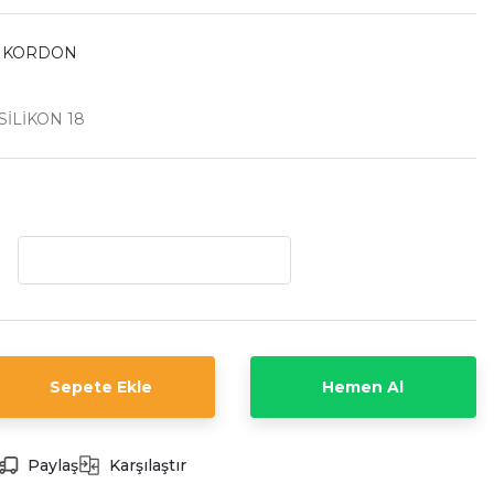
İ KORDON
İLİKON 18
Sepete Ekle
Hemen Al
Paylaş
Karşılaştır