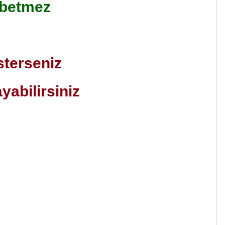
ybetmez
sterseniz
ayabilirsiniz