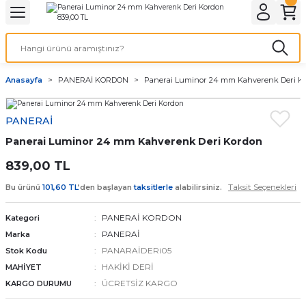
Geri Dön
Geri Dön
Geri Dön
Geri Dön
A & ELEKTİRİK
li ve Cihaz Pilleri
etleri
at Kordon Çeşitleri
AYDINLATMA & ELEKTRİK
Anasayfa
PANERAİ KORDON
Panerai Luminor 24 mm Kahverenk Deri K
 ELEKTRİK
İL ÇEŞİTLERİ
aat kordonları
AYDINLATMA
PANERAİ
LERİ
İL ÇEŞİTLERİ
t Kordonları
BİLGİSAYAR
Panerai Luminor 24 mm Kahverenk Deri Kordon
ESUARLARI
 PİL ÇEŞİTLERİ
aat Kordonu
OFİS MALZEMELERİ
839,00 TL
Taksit Seçenekleri
Bu ürünü
101,60 TL
’den başlayan
taksitlerle
alabilirsiniz.
 Örme saat kordonu
PANERAİ KORDON
Kategori
leri
ordonu
PANERAİ
Marka
PANARAİDERi05
Stok Kodu
i
i Saat Kordonları
HAKİKİ DERİ
MAHİYET
ÜCRETSİZ KARGO
KARGO DURUMU
eri