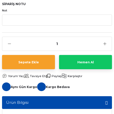
SİPARİŞ NOTU
aat Pili
Not
Sepete Ekle
Hemen Al
Yorum Yaz
Tavsiye Et
Paylaş
Karşılaştır
Aynı Gün Kargo
Kargo Bedava
Ürün Bilgisi