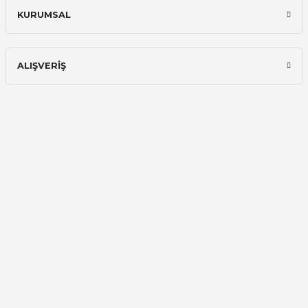
Ali Bilge Ertan | 11/09/2025
KURUMSAL
Hızlı ve güvenilir.
Onur Kerem Öztürk | 28/07/2025
ALIŞVERİŞ
kargo hızlı
mehmet yıldız | 19/06/2025
seiko astron kordon 7x52
Kamil Uğur | 15/06/2025
Merhaba bu saatin kırmızi olani var
mı
Abdulhamit Kalaycı | 13/06/2025
Deneyimini Paylaş
Diğer yorumları göster