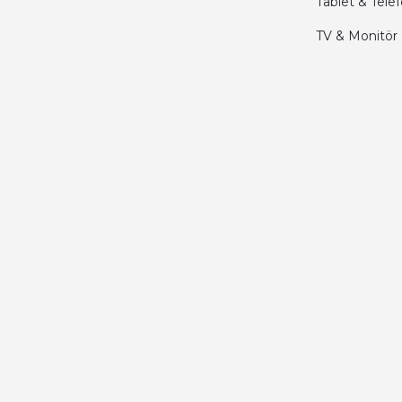
Tablet & Tele
Abdulhamit Kalaycı | 13/06/2025
TV & Monitör
Deneyimini Paylaş