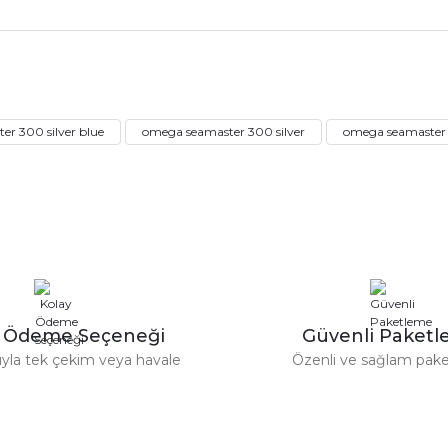
rdımcı oldular hızlı ve keyifli bi
tiş kaliteli
Bu ürüne ilk yorumu siz yapın!
r 300 silver blue
omega seamaster 300 silver
omega seamaster 
Yorum Yaz
e taktırsam işciliği ile birlikte enaz
un etmesin
r saatimede tam oldu
y Ödeme Seçeneği
Güvenli Paket
tıyla tek çekim veya havale
Özenli ve sağlam pak
ümü var. Çok rahat ve hafif. Bileğimi
acak...