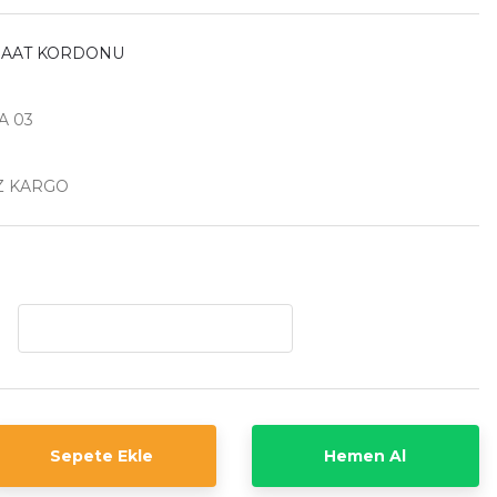
SAAT KORDONU
A 03
Z KARGO
Sepete Ekle
Hemen Al