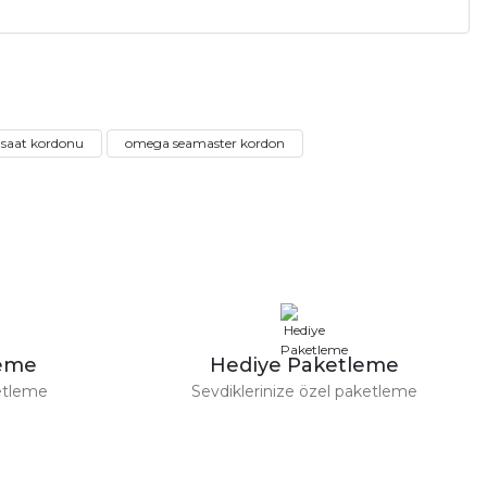
saat kordonu
omega seamaster kordon
leme
Hediye Paketleme
etleme
Sevdiklerinize özel paketleme