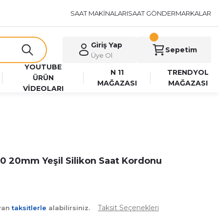
SAAT MAKİNALARI
SAAT GÖNDER
MARKALAR
Giriş Yap
Sepetim
Üye Ol
YOUTUBE
N 11
TRENDYOL
ÜRÜN
MAĞAZASI
MAĞAZASI
VİDEOLARI
 20mm Yeşil Silikon Saat Kordonu
Taksit Seçenekleri
ayan
taksitlerle
alabilirsiniz.