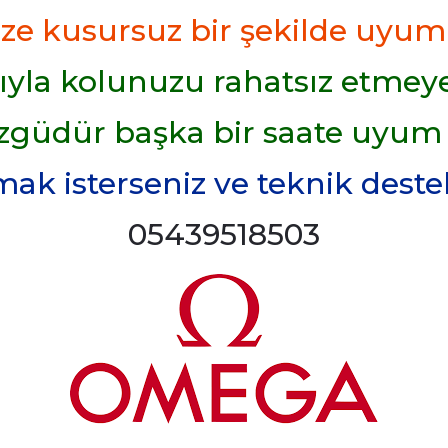
ize kusursuz bir şekilde uyum
yla kolunuzu rahatsız etmeye
zgüdür başka bir saate uyum
k isterseniz ve teknik destek 
05439518503