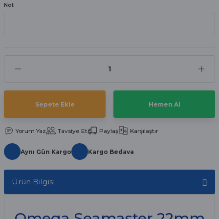
Not
aat Pili
Sepete Ekle
Hemen Al
Yorum Yaz
Tavsiye Et
Paylaş
Karşılaştır
Aynı Gün Kargo
Kargo Bedava
Ürün Bilgisi
Omega Seamaster 22mm