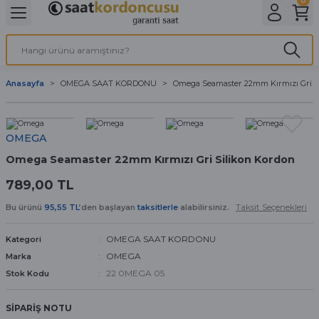
Geri Dön
Geri Dön
Geri Dön
Geri Dön
A & ELEKTİRİK
li ve Cihaz Pilleri
etleri
at Kordon Çeşitleri
AYDINLATMA & ELEKTRİK
Anasayfa
OMEGA SAAT KORDONU
Omega Seamaster 22mm Kırmızı Gri S
 ELEKTRİK
İL ÇEŞİTLERİ
aat kordonları
AYDINLATMA
LERİ
İL ÇEŞİTLERİ
t Kordonları
BİLGİSAYAR
OMEGA
Omega Seamaster 22mm Kırmızı Gri Silikon Kordon
ESUARLARI
 PİL ÇEŞİTLERİ
aat Kordonu
OFİS MALZEMELERİ
789,00 TL
 Örme saat kordonu
Taksit Seçenekleri
Bu ürünü
95,55 TL
’den başlayan
taksitlerle
alabilirsiniz.
leri
ordonu
OMEGA SAAT KORDONU
Kategori
OMEGA
Marka
i
i Saat Kordonları
22 0MEGA 05
Stok Kodu
eri
SİPARİŞ NOTU