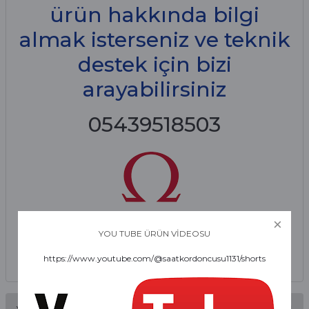
ürün hakkında bilgi
almak isterseniz ve teknik
destek için bizi
arayabilirsiniz
05439518503
YOU TUBE ÜRÜN VİDEOSU
https://www.youtube.com/@saatkordoncusu1131/shorts