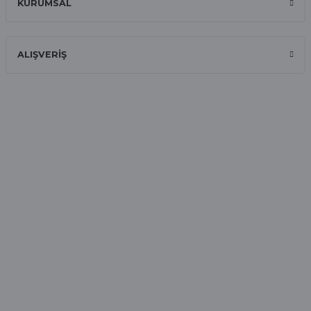
KURUMSAL
Hızlı ve güvenilir.
Onur Kerem Öztürk | 28/07/2025
ALIŞVERİŞ
kargo hızlı
mehmet yıldız | 19/06/2025
seiko astron kordon 7x52
Kamil Uğur | 15/06/2025
Merhaba bu saatin kırmızi olani var
mı
Abdulhamit Kalaycı | 13/06/2025
Deneyimini Paylaş
Diğer yorumları göster