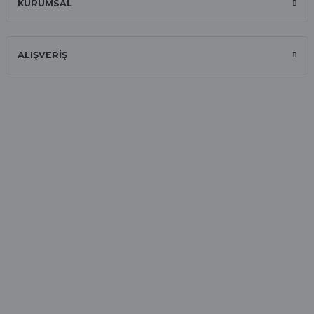
KURUMSAL
Hızlı ve güvenilir.
Onur Kerem Öztürk | 28/07/2025
ALIŞVERİŞ
kargo hızlı
mehmet yıldız | 19/06/2025
seiko astron kordon 7x52
Kamil Uğur | 15/06/2025
Merhaba bu saatin kırmızi olani var
mı
Abdulhamit Kalaycı | 13/06/2025
Deneyimini Paylaş
Diğer yorumları göster