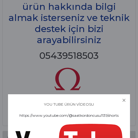
ürün hakkında bilgi
almak isterseniz ve teknik
destek için bizi
arayabilirsiniz
05439518503
YOU TUBE ÜRÜN VİDEOSU
https://www.youtube.com/@saatkordoncusu1131/shorts