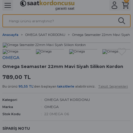
Geri Dön
Geri Dön
Geri Dön
Geri Dön
A & ELEKTİRİK
li ve Cihaz Pilleri
etleri
at Kordon Çeşitleri
AYDINLATMA & ELEKTRİK
Anasayfa
OMEGA SAAT KORDONU
Omega Seamaster 22mm Mavi Siyah S
 ELEKTRİK
İL ÇEŞİTLERİ
aat kordonları
AYDINLATMA
LERİ
İL ÇEŞİTLERİ
t Kordonları
BİLGİSAYAR
OMEGA
Omega Seamaster 22mm Mavi Siyah Silikon Kordon
ESUARLARI
 PİL ÇEŞİTLERİ
aat Kordonu
OFİS MALZEMELERİ
789,00 TL
 Örme saat kordonu
Taksit Seçenekleri
Bu ürünü
95,55 TL
’den başlayan
taksitlerle
alabilirsiniz.
leri
ordonu
OMEGA SAAT KORDONU
Kategori
OMEGA
Marka
i
i Saat Kordonları
22 0MEGA 06
Stok Kodu
eri
SİPARİŞ NOTU