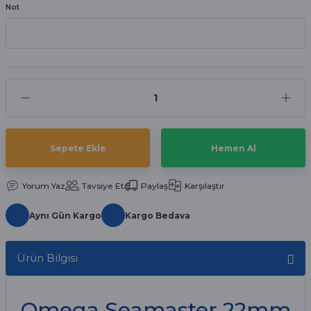
Not
aat Pili
Sepete Ekle
Hemen Al
Yorum Yaz
Tavsiye Et
Paylaş
Karşılaştır
Aynı Gün Kargo
Kargo Bedava
Ürün Bilgisi
Omega Seamaster 22mm