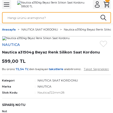
Geri Dön
Geri Dön
Geri Dön
Geri Dön
A & ELEKTİRİK
li ve Cihaz Pilleri
etleri
at Kordon Çeşitleri
AYDINLATMA & ELEKTRİK
Anasayfa
NAUTICA SAAT KORDONU
Nautica a31504g Beyaz Renk Siliko
 ELEKTRİK
İL ÇEŞİTLERİ
aat kordonları
AYDINLATMA
NAUTICA
LERİ
İL ÇEŞİTLERİ
t Kordonları
BİLGİSAYAR
Nautica a31504g Beyaz Renk Silikon Saat Kordonu
ESUARLARI
 PİL ÇEŞİTLERİ
aat Kordonu
OFİS MALZEMELERİ
599,00 TL
Taksit Seçenekleri
Bu ürünü
72,54 TL
’den başlayan
taksitlerle
alabilirsiniz.
 Örme saat kordonu
NAUTICA SAAT KORDONU
Kategori
leri
ordonu
NAUTICA
Marka
Nautica//22mm28
Stok Kodu
i
i Saat Kordonları
SİPARİŞ NOTU
eri
Not