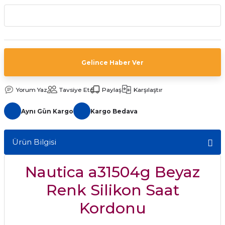
aat Pili
Gelince Haber Ver
Yorum Yaz
Tavsiye Et
Paylaş
Karşılaştır
Aynı Gün Kargo
Kargo Bedava
Ürün Bilgisi
Nautica a31504g Beyaz
Renk Silikon Saat
Kordonu