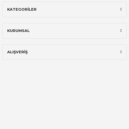
KATEGORİLER
İlk defa alışveriş yaptım ve gayet
memnun kaldım
Ali Bilge Ertan | 11/09/2025
KURUMSAL
Hızlı ve güvenilir.
Onur Kerem Öztürk | 28/07/2025
ALIŞVERİŞ
kargo hızlı
mehmet yıldız | 19/06/2025
seiko astron kordon 7x52
Kamil Uğur | 15/06/2025
Merhaba bu saatin kırmızi olani var
mı
Abdulhamit Kalaycı | 13/06/2025