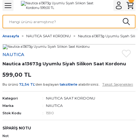
Geri Dön
Geri Dön
Geri Dön
Geri Dön
A & ELEKTİRİK
li ve Cihaz Pilleri
etleri
at Kordon Çeşitleri
AYDINLATMA & ELEKTRİK
Anasayfa
NAUTICA SAAT KORDONU
Nautica a13673g Uyumlu Siyah Sili
 ELEKTRİK
İL ÇEŞİTLERİ
aat kordonları
AYDINLATMA
NAUTICA
LERİ
İL ÇEŞİTLERİ
t Kordonları
BİLGİSAYAR
Nautica a13673g Uyumlu Siyah Silikon Saat Kordonu
ESUARLARI
 PİL ÇEŞİTLERİ
aat Kordonu
OFİS MALZEMELERİ
599,00 TL
Taksit Seçenekleri
Bu ürünü
72,54 TL
’den başlayan
taksitlerle
alabilirsiniz.
 Örme saat kordonu
NAUTICA SAAT KORDONU
Kategori
leri
ordonu
NAUTICA
Marka
1590
Stok Kodu
i
i Saat Kordonları
SİPARİŞ NOTU
eri
Not