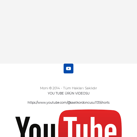
Deneyimini Paylaş
Diğer yorumları göster
Moni © 2014 - Tüm Hakları Saklıdır
YOU TUBE ÜRÜN VİDEOSU
https://www.youtube.com/@saatkordoncusu1131/shorts