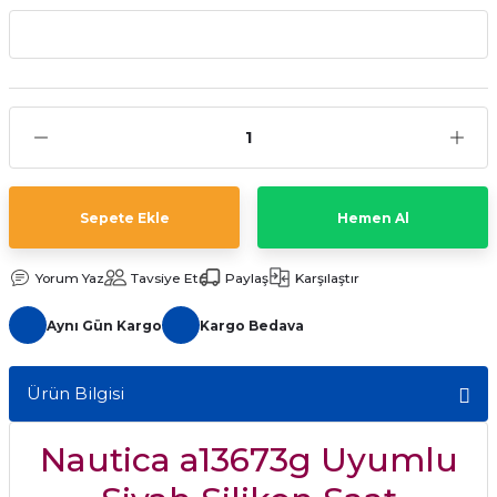
aat Pili
Sepete Ekle
Hemen Al
Yorum Yaz
Tavsiye Et
Paylaş
Karşılaştır
Aynı Gün Kargo
Kargo Bedava
Ürün Bilgisi
Nautica a13673g Uyumlu