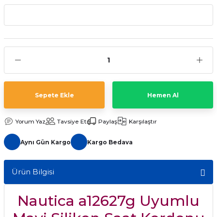
aat Pili
Sepete Ekle
Hemen Al
Yorum Yaz
Tavsiye Et
Paylaş
Karşılaştır
Aynı Gün Kargo
Kargo Bedava
Ürün Bilgisi
Nautica a12627g Uyumlu