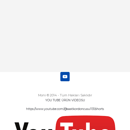
Abdulhamit Kalaycı | 13/06/2025
Deneyimini Paylaş
Diğer yorumları göster
Moni © 2014 - Tüm Hakları Saklıdır
YOU TUBE ÜRÜN VİDEOSU
https://www.youtube.com/@saatkordoncusu1131/shorts