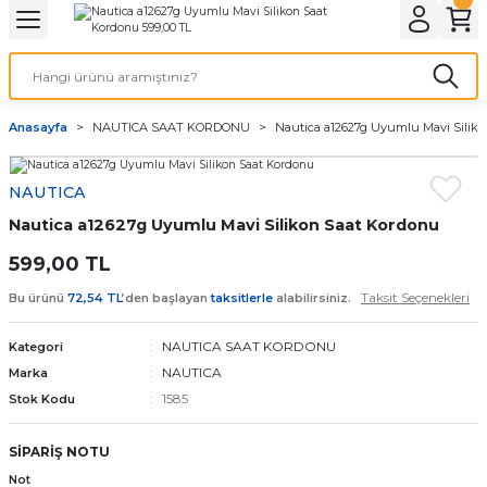
Geri Dön
Geri Dön
Geri Dön
Geri Dön
A & ELEKTİRİK
li ve Cihaz Pilleri
etleri
at Kordon Çeşitleri
AYDINLATMA & ELEKTRİK
Anasayfa
NAUTICA SAAT KORDONU
Nautica a12627g Uyumlu Mavi Silik
 ELEKTRİK
İL ÇEŞİTLERİ
aat kordonları
AYDINLATMA
NAUTICA
LERİ
İL ÇEŞİTLERİ
t Kordonları
BİLGİSAYAR
Nautica a12627g Uyumlu Mavi Silikon Saat Kordonu
ESUARLARI
 PİL ÇEŞİTLERİ
aat Kordonu
OFİS MALZEMELERİ
599,00 TL
Taksit Seçenekleri
Bu ürünü
72,54 TL
’den başlayan
taksitlerle
alabilirsiniz.
 Örme saat kordonu
NAUTICA SAAT KORDONU
Kategori
leri
ordonu
NAUTICA
Marka
1585
Stok Kodu
i
i Saat Kordonları
SİPARİŞ NOTU
eri
Not